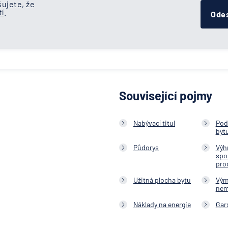
ujete, že
í
.
Odes
Související pojmy
Nabývací titul
Pod
byt
Půdorys
Výh
spo
pro
Užitná plocha bytu
Vým
nem
Náklady na energie
Gar