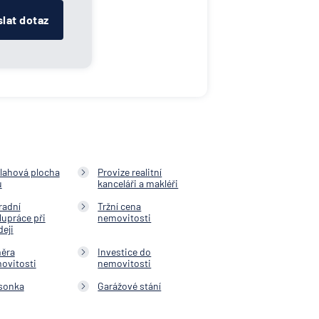
lat dotaz
lahová plocha
Provize realitní
u
kanceláři a makléři
radní
Tržní cena
lupráce při
nemovitosti
deji
ěra
Investice do
ovitosti
nemovitosti
sonka
Garážové stání