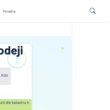
Poradna
odeji
. Kdo
sti dle katastru k