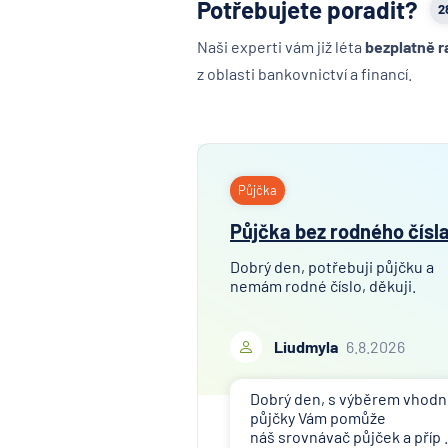
Potřebujete poradit?
2
Naši experti vám již léta
bezplatně r
z oblasti bankovnictví a financí.
Půjčka
Půjčka bez rodného čísl
Dobrý den, potřebuji půjčku a
nemám rodné číslo, děkuji.
Liudmyla
6.8.2026
Dobrý den, s výběrem vhod
půjčky Vám pomůže
náš srovnávač půjček a příp .