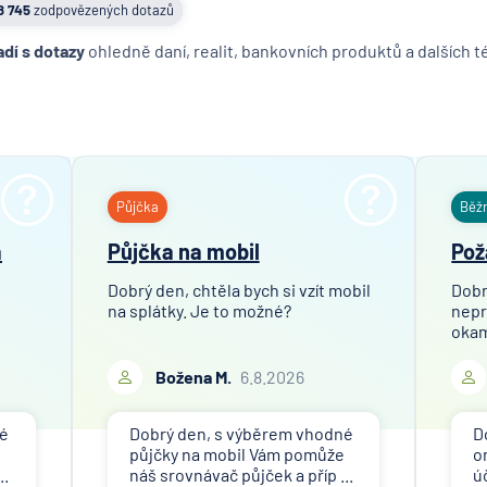
8 745
zodpovězených dotazů
adí s dotazy
ohledně daní, realit, bankovních produktů a dalších 
Půjčka
Běž
a
Půjčka na mobil
Pož
Dobrý den, chtěla bych si vzít mobil
Dobr
na splátky. Je to možné?
nepr
okam
Božena M.
6.8.2026
né
Dobrý den, s výběrem vhodné
D
půjčky na mobil Vám pomůže
o
..
náš srovnávač půjček a příp ...
ú