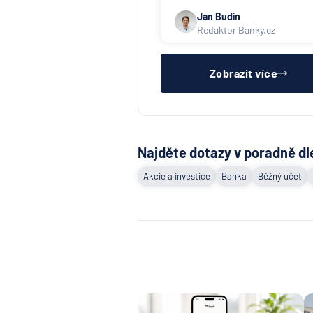
Jan Budín
Redaktor Banky.cz
Zobrazit více
Najděte dotazy v poradně dl
Akcie a investice
Banka
Běžný účet