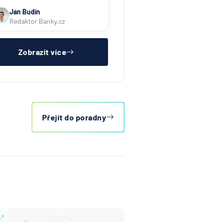
Jan Budín
Redaktor Banky.cz
Zobrazit více
Přejít do poradny