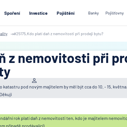
Spoření
Investice
Pojištění
Banky
Pojišťovny
ality
#25175,Kdo platí daň z nemovitosti při prodeji bytu?
ň z nemovitosti při pr
ty
 katastru pod novým majitelem by měl být cca do 10. - 15. května
 Děkuji
ndářní rok platí daň z nemovitosti ten, kdo je majitelem nemovito
em případě prodávající).