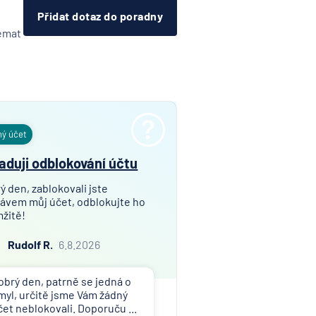
Přidat dotaz do poradny
témat
ný účet
aduji odblokování účtu
ý den, zablokovali jste
ávem můj účet, odblokujte ho
žitě!
Rudolf R.
6.8.2026
obrý den, patrně se jedná o
myl, určitě jsme Vám žádný
čet neblokovali. Doporuču ...