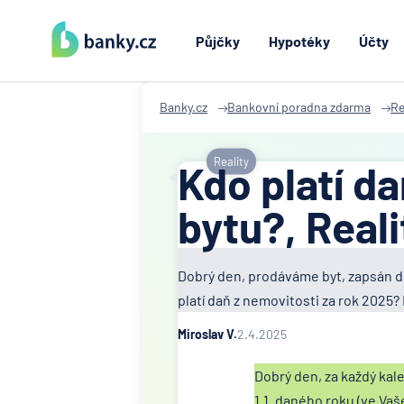
Půjčky
Hypotéky
Účty
Banky.cz
Bankovní poradna zdarma
Re
Reality
Kdo platí da
bytu?, Reali
Dobrý den, prodáváme byt, zapsán do
platí daň z nemovitosti za rok 2025?
Miroslav V.
2.4.2025
Dobrý den, za každý kale
1.1. daného roku (ve Vaš