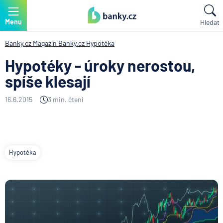
Menu
Hledat
Banky.cz
Magazín Banky.cz
Hypotéka
Hypotéky - úroky nerostou,
spíše klesají
16.6.2015
3 min. čtení
Hypotéka