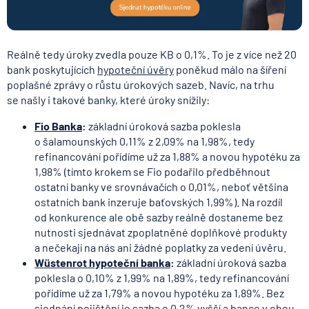
Reálně tedy úroky zvedla pouze KB o 0,1%. To je z více než 20
bank poskytujících
hypoteční úvěry
poněkud málo na šíření
poplašné zprávy o růstu úrokových sazeb. Navíc, na trhu
se našly i takové banky, které úroky snížily:
Fio Banka
:
základní úroková sazba poklesla
o šalamounských 0,11% z 2,09% na 1,98%, tedy
refinancování pořídíme už za 1,88% a novou hypotéku za
1,98% (tímto krokem se Fio podařilo předběhnout
ostatní banky ve srovnávačích o 0,01%, neboť většina
ostatních bank inzeruje baťovských 1,99%). Na rozdíl
od konkurence ale obě sazby reálně dostaneme bez
nutnosti sjednávat zpoplatněné doplňkové produkty
a nečekají na nás ani žádné poplatky za vedení úvěru.
Wüstenrot hypoteční banka
:
základní úroková sazba
poklesla o 0,10% z 1,99% na 1,89%, tedy refinancování
pořídíme už za 1,79% a novou hypotéku za 1,89%. Bez
sjednání pojištění je sazba o 0,2% vyšší a bance v obou