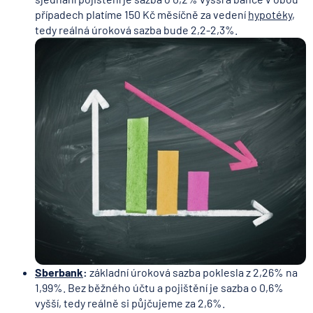
případech platíme 150 Kč měsíčně za vedení
hypotéky
,
tedy reálná úroková sazba bude 2,2-2,3%.
Sberbank
:
základní úroková sazba poklesla z 2,26% na
1,99%. Bez běžného účtu a pojištění je sazba o 0,6%
vyšší, tedy reálně si půjčujeme za 2,6%.