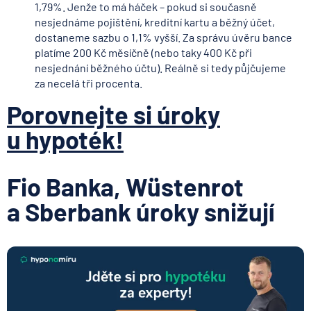
1,79%. Jenže to má háček – pokud si současně
nesjednáme pojištění, kreditní kartu a běžný účet,
dostaneme sazbu o 1,1% vyšší. Za správu úvěru bance
platíme 200 Kč měsíčně (nebo taky 400 Kč při
nesjednání běžného účtu). Reálně si tedy půjčujeme
za necelá tři procenta.
Porovnejte si úroky
u hypoték!
Fio Banka, Wüstenrot
a Sberbank úroky snižují