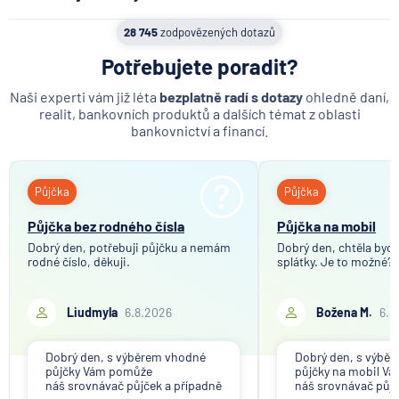
hypoteční banka
účty
Refixace u hypotéky
Co se děje po nahlášení
28 745
zodpovězených dotazů
Hypotéka na nebytový prostor
podvodu v Air Bank
Potřebujete poradit?
Pojistka
7.8.2026
Běžný účet
Pojištěný
Naši experti vám již léta
bezplatně radí s dotazy
ohledně daní,
realit, bankovních produktů a dalších témat z oblasti
Pojišťovací makléř
bankovnictví a financí.
ČNB ponechala úroky,
Předepsané pojistné
klíčový je ale výhled inflace
Vázaný spotřebitelský úvěr
Půjčka
Půjčka
7.8.2026
Hypotéka
Korporátní bankovnictví
Půjčka bez rodného čísla
Půjčka na mobil
Česká asociace pojišťoven (ČAP)
Dobrý den, potřebuji půjčku a nemám
Dobrý den, chtěla bych 
Příjezdová cesta k pozemku
rodné číslo, děkuji.
Partners Banka spouští
splátky. Je to možné?
nákup a prodej bitcoinu
Rozpočet stavby
přímo v Partners App
Liudmyla
6.8.2026
Božena M.
6.8
6.8.2026
Daně
Dobrý den, s výběrem vhodné
Dobrý den, s výbě
půjčky Vám pomůže
půjčky na mobil V
Když rozhoduje stres: nové
náš srovnávač půjček a případně
náš srovnávač půjč
triky bankovních