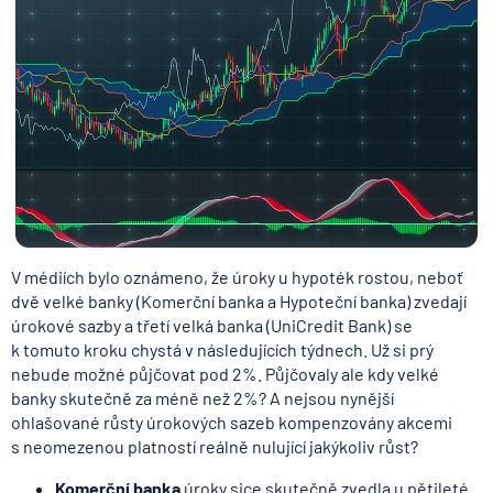
V médiích bylo oznámeno, že úroky u hypoték rostou, neboť
dvě velké banky (Komerční banka a Hypoteční banka) zvedají
úrokové sazby a třetí velká banka (UniCredit Bank) se
k tomuto kroku chystá v následujících týdnech. Už si prý
nebude možné půjčovat pod 2%. Půjčovaly ale kdy velké
banky skutečně za méně než 2%? A nejsou nynější
ohlašované růsty úrokových sazeb kompenzovány akcemi
s neomezenou platností reálně nulující jakýkoliv růst?
Komerční banka
úroky sice skutečně zvedla u pětileté