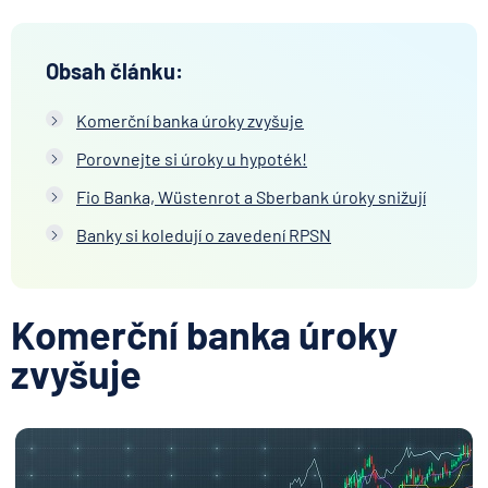
Obsah článku:
Komerční banka úroky zvyšuje
Porovnejte si úroky u hypoték!
Fio Banka, Wüstenrot a Sberbank úroky snižují
Banky si koledují o zavedení RPSN
Komerční banka úroky
zvyšuje