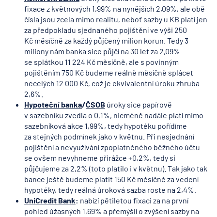
fixace z květnových 1,99% na nynějších 2,09%, ale obě
čísla jsou zcela mimo realitu, neboť sazby u KB platí jen
za předpokladu sjednaného pojištění ve výši 250
Kč měsíčně za každý půjčený milion korun. Tedy 3
miliony nám banka sice půjčí na 30 let za 2,09%
se splátkou 11 224 Kč měsíčně, ale s povinným
pojištěním 750 Kč budeme reálně měsíčně splácet
necelých 12 000 Kč, což je ekvivalentní úroku zhruba
2,6%.
Hypoteční banka
/
ČSOB
úroky sice papírově
v sazebníku zvedla o 0,1%, nicméně nadále platí mimo-
sazebníková akce 1,99%, tedy hypotéku pořídíme
za stejných podmínek jako v květnu. Při nesjednání
pojištění a nevyužívání zpoplatněného běžného účtu
se ovšem nevyhneme přirážce +0,2%, tedy si
půjčujeme za 2,2% (toto platilo i v květnu). Tak jako tak
bance ještě budeme platit 150 Kč měsíčně za vedení
hypotéky, tedy reálná úroková sazba roste na 2,4%.
UniCredit Bank
:
nabízí pětiletou fixaci za na první
pohled úžasných 1,69% a přemýšlí o zvýšení sazby na