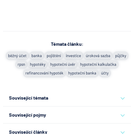
Témata článku:
běžný účet
banka
pojištění
investice
úroková sazba
půjčky
rpsn
hypotéky
hypoteční úvěr
hypoteční kalkulačka
refinancování hypoték
hypoteční banka
účty
Související témata
běžný účet
banka
pojištění
investice
úroková sazba
Související pojmy
půjčky
rpsn
hypotéky
hypoteční úvěr
Povinné ručení
hypoteční kalkulačka
refinancování hypoték
Související články