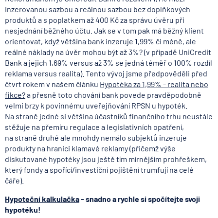
inzerovanou sazbou a reálnou sazbou bez doplňkových
produktů a s poplatkem až 400 Kč za správu úvěru při
nesjednání běžného účtu. Jak se v tom pak má běžný klient
orientovat, když většina bank inzeruje 1,99% či méně, ale
reálné náklady na úvěr mohou být až 3%? (v případě UniCredit
Bank a jejich 1,69% versus až 3% se jedná téměř o 100% rozdíl
reklama versus realita). Tento vývoj jsme předpověděli před
čtvrt rokem v našem článku
Hypotéka za 1,99% - realita nebo
fikce?
a přesně toto chování bank povede pravděpodobně
velmi brzy k povinnému uveřejňování RPSN u hypoték.
Na straně jedné si většina účastníků finančního trhu neustále
stěžuje na přemíru regulace a legislativních opatření,
na straně druhé ale mnohdy nemálo subjektů inzeruje
produkty na hranici klamavé reklamy (přičemž výše
diskutované hypotéky jsou ještě tím mírnějším prohřeškem,
který fondy a spořící/investiční pojištění trumfují na celé
čáře).
Hypoteční kalkulačka
- snadno a rychle si spočítejte svoji
hypotéku!