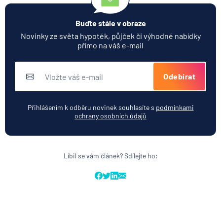
Buďte stále v obraze
Novinky ze světa hypoték, půjček či výhodné nabídky
přímo na váš e-mail
Odebírat
Přihlášením k odběru novinek souhlasíte s
podmínkami
ochrany osobních údajů
Líbil se vám článek? Sdílejte ho: