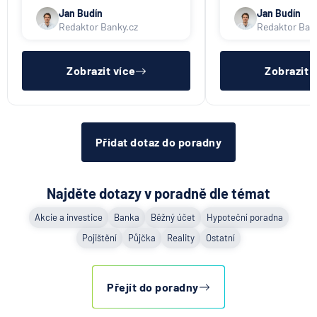
též srovnávač nebankovních
též srovnávač neb
podvodníků
půjček. Pro získání půjčky je
půjček. Pro získání
Jan Budín
Jan Budín
třeba mít dostatečný příjem,
nákupu na splátky) 
Redaktor Banky.cz
Redaktor Ban
nebýt ve zkušební ani výpovědní
dostatečný příjem,
6.8.2026
Banka
lhůtě, mít čistý registr dlužník a
zkušební ani výpov
ideálně mít pracovn
mít čistý reg
Zobrazit více
Zobrazit 
Zobrazit všechny články
Přidat dotaz do poradny
Najděte dotazy v poradně dle témat
Akcie a investice
Banka
Běžný účet
Hypoteční poradna
Pojištění
Půjčka
Reality
Ostatní
Přejít do poradny