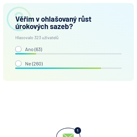
Věřím v ohlašovaný růst
úrokových sazeb?
Hlasovalo 323 uživatelů
Ano (
63
)
Ne (
260
)