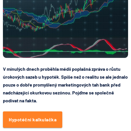
V minulých dnech proběhla médii poplašná zpráva o růstu
úrokových sazeb u hypoték. Spíše než o realitu se ale jednalo
pouze o dobře promyšlený marketingových tah bank před
nadcházející okurkovou sezónou. Pojďme se společně
podívat na fakta.
Hypotéční kalkulačka