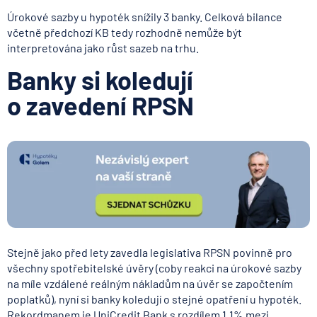
Úrokové sazby u hypoték snížily 3 banky. Celková bilance
včetně předchozí KB tedy rozhodně nemůže být
interpretována jako růst sazeb na trhu.
Banky si koledují
o zavedení RPSN
Stejně jako před lety zavedla legislativa RPSN povinně pro
všechny spotřebitelské úvěry (coby reakci na úrokové sazby
na míle vzdálené reálným nákladům na úvěr se započtením
poplatků), nyní si banky koledují o stejné opatření u hypoték.
Rekordmanem je UniCredit Bank s rozdílem 1,1% mezi