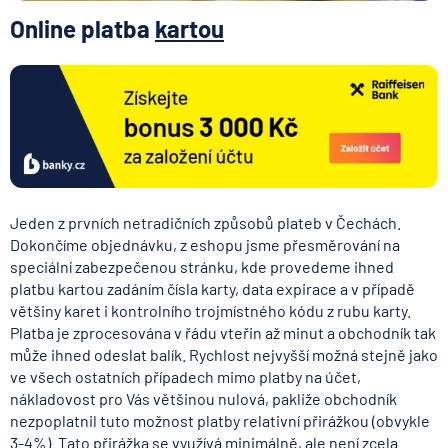
Online platba
kartou
Jeden z prvních netradičních způsobů plateb v Čechách.
Dokončíme objednávku, z eshopu jsme přesměrování na
speciální zabezpečenou stránku, kde provedeme ihned
platbu kartou zadáním čísla karty, data expirace a v případě
většiny karet i kontrolního trojmístného kódu z rubu karty.
Platba je zprocesována v řádu vteřin až minut a obchodník tak
může ihned odeslat balík. Rychlost nejvyšší možná stejně jako
ve všech ostatních případech mimo platby na účet,
nákladovost pro Vás většinou nulová, pakliže obchodník
nezpoplatnil tuto možnost platby relativní přirážkou (obvykle
3-4%). Tato přirážka se využívá minimálně, ale není zcela