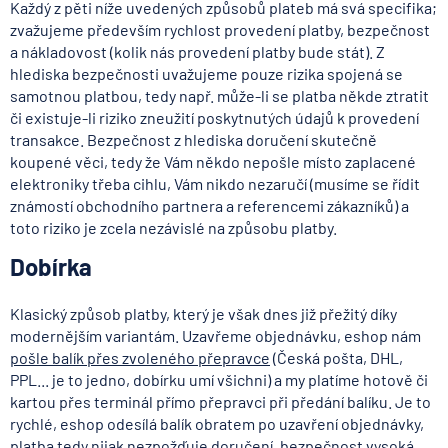
Každý z pěti níže uvedených způsobů plateb má svá specifika;
zvažujeme především rychlost provedení platby, bezpečnost
a nákladovost (kolik nás provedení platby bude stát). Z
hlediska bezpečnosti uvažujeme pouze rizika spojená se
samotnou platbou, tedy např. může-li se platba někde ztratit
či existuje-li riziko zneužití poskytnutých údajů k provedení
transakce. Bezpečnost z hlediska doručení skutečně
koupené věci, tedy že Vám někdo nepošle místo zaplacené
elektroniky třeba cihlu, Vám nikdo nezaručí (musíme se řídit
známostí obchodního partnera a referencemi zákazníků) a
toto riziko je zcela nezávislé na způsobu platby.
Dobírka
Klasický způsob platby, který je však dnes již přežitý díky
modernějším variantám. Uzavřeme objednávku, eshop nám
pošle balík přes zvoleného přepravce
(Česká pošta, DHL,
PPL... je to jedno, dobírku umí všichni) a my platíme hotově či
kartou přes terminál přímo přepravci při předání balíku. Je to
rychlé, eshop odesílá balík obratem po uzavření objednávky,
platba tedy nijak nezpožďuje doručení, bezpečnost vysoká,