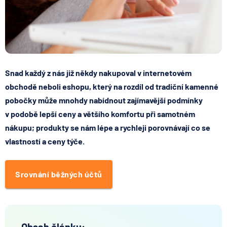
Snad každý z nás již někdy nakupoval v internetovém
obchodě neboli eshopu, který na rozdíl od tradiční kamenné
pobočky může mnohdy nabídnout zajímavější podmínky
v podobě lepší ceny a většího komfortu při samotném
nákupu; produkty se nám lépe a rychleji porovnávají co se
vlastností a ceny týče.
Srovnání běžných účtů