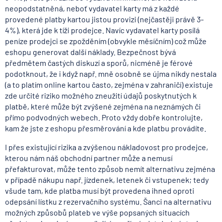
neopodstatněná, neboť vydavatel karty má z každé
provedené platby kartou jistou provizi (nejčastěji právě 3-
4%), která jde k tíži prodejce. Navíc vydavatel karty posílá
peníze prodejci se zpožděním (obvykle měsíčním) což může
eshopu generovat další náklady. Bezpečnost bývá
předmětem častých diskuzí a sporů, nicméně je férové
podotknout, že i když např. mně osobně se újma nikdy nestala
(a to platím online kartou často, zejména v zahraničí) existuje
zde určité riziko možného zneužití údajů poskytnutých k
platbě, které může být zvýšené zejména na neznámých či
přímo podvodných webech. Proto vždy dobře kontrolujte,
kam že jste z eshopu přesměrování a kde platbu provádíte.
I přes existující rizika a zvýšenou nákladovost pro prodejce,
kterou nám náš obchodní partner může a nemusí
přefakturovat, může tento způsob nemít alternativu zejména
v případě nákupu např. jízdenek, letenek či vstupenek; tedy
všude tam, kde platba musí být provedena ihned oproti
odepsání lístku z rezervačního systému. Šanci na alternativu
možných způsobů plateb ve výše popsaných situacích