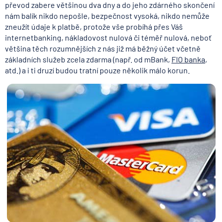
převod zabere většinou dva dny a do jeho zdárného skončení
nám balík nikdo nepošle, bezpečnost vysoká, nikdo nemůže
zneužít údaje k platbě, protože vše probíhá přes Váš
internetbanking, nákladovost nulová či téměř nulová, neboť
většina těch rozumnějších z nás již má běžný účet včetně
základních služeb zcela zdarma (např. od mBank,
FIO banka
,
atd.) a i ti druzí budou tratní pouze několik málo korun.