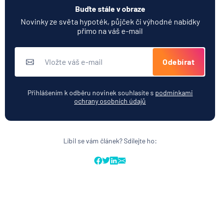
Buďte stále v obraze
Novinky ze světa hypoték, půjček či výhodné nabídky
přímo na váš e-mail
Odebírat
Přihlášením k odběru novinek souhlasíte s
podmínkami
ochrany osobních údajů
Líbil se vám článek? Sdílejte ho: