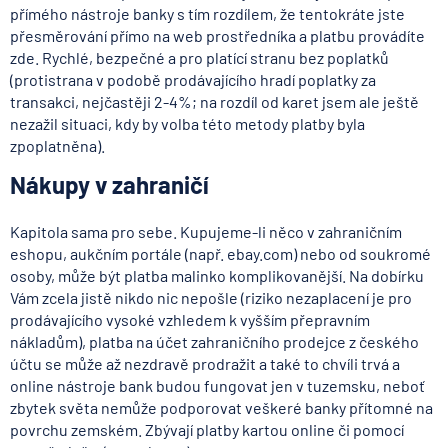
přímého nástroje banky s tím rozdílem, že tentokráte jste
přesměrování přímo na web prostředníka a platbu provádíte
zde. Rychlé, bezpečné a pro platící stranu bez poplatků
(protistrana v podobě prodávajícího hradí poplatky za
transakci, nejčastěji 2-4%; na rozdíl od karet jsem ale ještě
nezažil situaci, kdy by volba této metody platby byla
zpoplatněna).
Nákupy v zahraničí
Kapitola sama pro sebe. Kupujeme-li něco v zahraničním
eshopu, aukčním portále (např. ebay.com) nebo od soukromé
osoby, může být platba malinko komplikovanější. Na dobírku
Vám zcela jistě nikdo nic nepošle (riziko nezaplacení je pro
prodávajícího vysoké vzhledem k vyšším přepravním
nákladům), platba na účet zahraničního prodejce z českého
účtu se může až nezdravě prodražit a také to chvíli trvá a
online nástroje bank budou fungovat jen v tuzemsku, neboť
zbytek světa nemůže podporovat veškeré banky přítomné na
povrchu zemském. Zbývají platby kartou online či pomocí