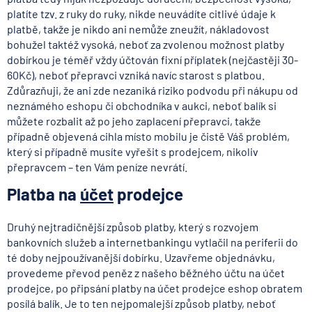
platíte tzv. z ruky do ruky, nikde neuvádíte citlivé údaje k
platbě, takže je nikdo ani nemůže zneužít, nákladovost
bohužel taktéž vysoká, neboť za zvolenou možnost platby
dobírkou je téměř vždy účtován fixní příplatek (nejčastěji 30-
60Kč), neboť přepravci vzniká navíc starost s platbou.
Zdůrazňuji, že ani zde nezaniká riziko podvodu při nákupu od
neznámého eshopu či obchodníka v aukci, neboť balík si
můžete rozbalit až po jeho zaplacení přepravci, takže
případně objevená cihla místo mobilu je čistě Váš problém,
který si případně musíte vyřešit s prodejcem, nikoliv
přepravcem – ten Vám peníze nevrátí.
Platba na
účet
prodejce
Druhý nejtradičnější způsob platby, který s rozvojem
bankovních služeb a internetbankingu vytlačil na periferii do
té doby nejpoužívanější dobírku. Uzavřeme objednávku,
provedeme převod peněz z našeho běžného účtu na účet
prodejce, po připsání platby na účet prodejce eshop obratem
posílá balík. Je to ten nejpomalejší způsob platby, neboť