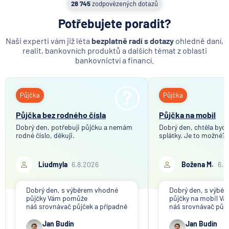
Co se děje po nahlášení
28 745
zodpovězených dotazů
Účetní zůstatek na běžném účtu
podvodu v Air Bank
Potřebujete poradit?
Výpis z úvěrového účtu
7.8.2026
Běžný účet
Retailové bankovnictví
Naši experti vám již léta
bezplatně radí s dotazy
ohledně daní,
realit, bankovních produktů a dalších témat z oblasti
Korporátní bankovnictví
bankovnictví a financí.
ČNB ponechala úroky,
Poplatky (za bankovní služby)
klíčový je ale výhled inflace
Garmin pay
Půjčka
Půjčka
7.8.2026
Hypotéka
Xiaomi pay
Půjčka bez rodného čísla
Půjčka na mobil
Podpisové právo
Dobrý den, potřebuji půjčku a nemám
Dobrý den, chtěla bych 
Zaměstnanec
rodné číslo, děkuji.
Partners Banka spouští
splátky. Je to možné?
nákup a prodej bitcoinu
Cílová částka
přímo v Partners App
Liudmyla
6.8.2026
Božena M.
6.8
6.8.2026
Daně
Dobrý den, s výběrem vhodné
Dobrý den, s výbě
půjčky Vám pomůže
půjčky na mobil V
Když rozhoduje stres: nové
náš srovnávač půjček a případně
náš srovnávač půjč
triky bankovních
též srovnávač nebankovních
též srovnávač neb
podvodníků
půjček. Pro získání půjčky je
půjček. Pro získání
Jan Budín
Jan Budín