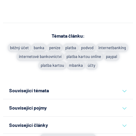
Témata článku:
běžný účet
banka
peníze
platba
podvod
internetbanking
internetové bankovnictví
platba kartou online
paypal
platba kartou
mbanka
účty
Související témata
běžný účet
banka
peníze
platba
podvod
Související pojmy
internetbanking
internetové bankovnictví
Deviza
platba kartou online
paypal
platba kartou
mbanka
účty
Související články
Disponibilní zůstatek