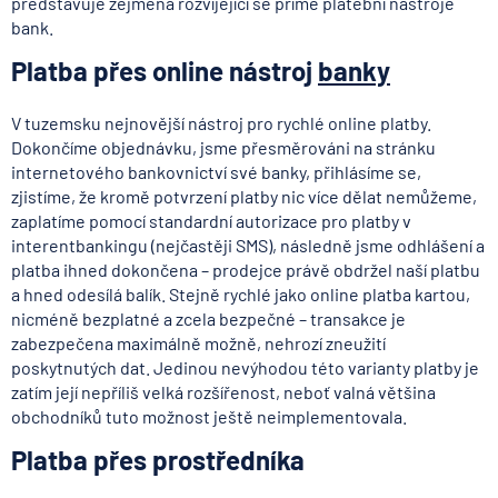
představuje zejména rozvíjející se přímé platební nástroje
bank.
Platba přes online nástroj
banky
V tuzemsku nejnovější nástroj pro rychlé online platby.
Dokončíme objednávku, jsme přesměrováni na stránku
internetového bankovnictví své banky, přihlásíme se,
zjistíme, že kromě potvrzení platby nic více dělat nemůžeme,
zaplatíme pomocí standardní autorizace pro platby v
interentbankingu (nejčastěji SMS), následně jsme odhlášení a
platba ihned dokončena – prodejce právě obdržel naší platbu
a hned odesílá balík. Stejně rychlé jako online platba kartou,
nicméně bezplatné a zcela bezpečné – transakce je
zabezpečena maximálně možně, nehrozí zneužití
poskytnutých dat. Jedinou nevýhodou této varianty platby je
zatím její nepříliš velká rozšířenost, neboť valná většina
obchodníků tuto možnost ještě neimplementovala.
Platba přes prostředníka