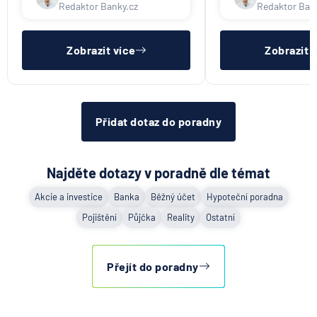
třeba mít dostatečný příjem,
nákupu na splátky) 
Redaktor Banky.cz
Redaktor Ban
nebýt ve zkušební ani výpovědní
dostatečný příjem,
6.8.2026
Banka
lhůtě, mít čistý registr dlužník a
zkušební ani výpov
ideálně mít pracovn
mít čistý reg
Zobrazit více
Zobrazit 
Zobrazit všechny články
Přidat dotaz do poradny
Najděte dotazy v poradně dle témat
Akcie a investice
Banka
Běžný účet
Hypoteční poradna
Pojištění
Půjčka
Reality
Ostatní
Přejít do poradny