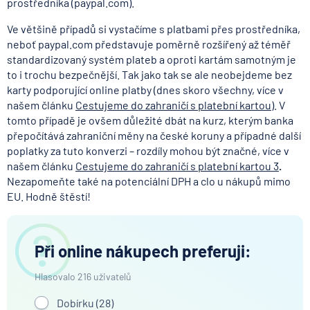
prostředníka (paypal.com).
Ve většině případů si vystačíme s platbami přes prostředníka,
neboť paypal.com představuje poměrně rozšířený až téměř
standardizovaný systém plateb a oproti kartám samotným je
to i trochu bezpečnější. Tak jako tak se ale neobejdeme bez
karty podporující online platby (dnes skoro všechny, více v
našem článku
Cestujeme do zahraničí s platební kartou
). V
tomto případě je ovšem důležité dbát na kurz, kterým banka
přepočítává zahraniční měny na české koruny a případné další
poplatky za tuto konverzi – rozdíly mohou být značné, více v
našem článku
Cestujeme do zahraničí s platební kartou 3
.
Nezapomeňte také na potenciální DPH a clo u nákupů mimo
EU. Hodně štěstí!
Při online nákupech preferuji:
Hlasovalo 216 uživatelů
Dobírku (
28
)