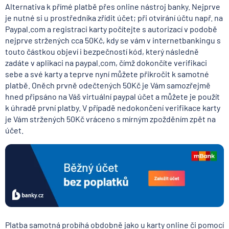
Alternativa k přímé platbě přes online nástroj banky. Nejprve
je nutné si u prostředníka zřídit účet; při otvírání účtu např. na
Paypal.com a registraci karty počítejte s autorizací v podobě
nejprve stržených cca 50Kč, kdy se vám v internetbankingu s
touto částkou objeví i bezpečností kód, který následně
zadáte v aplikaci na paypal.com, čímž dokončíte verifikaci
sebe a své karty a teprve nyní můžete přikročit k samotné
platbě. Oněch prvně odečtených 50Kč je Vám samozřejmě
hned připsáno na Váš virtuální paypal účet a můžete je použít
k úhradě první platby. V případě nedokončení verifikace karty
je Vám stržených 50Kč vráceno s mírným zpožděním zpět na
účet.
Platba samotná probíhá obdobně jako u karty online či pomocí