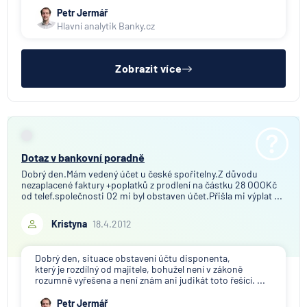
Petr Jermář
Hlavní analytik Banky.cz
Zobrazit více
Dotaz v bankovní poradně
Dobrý den.Mám vedený účet u české spořitelny.Z důvodu
nezaplacené faktury +poplatků z prodlení na částku 28 OOOKč
od telef.společnosti O2 mi byl obstaven účet.Přišla mi výplat ...
Kristyna
18.4.2012
Dobrý den, situace obstavení účtu disponenta,
který je rozdílný od majitele, bohužel není v zákoně
rozumně vyřešena a není znám ani judikát toto řešící. ...
Petr Jermář