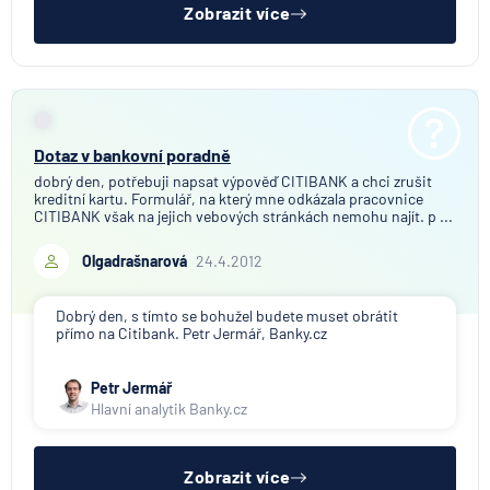
Zobrazit více
Dotaz v bankovní poradně
dobrý den, potřebuji napsat výpověď CITIBANK a chci zrušit
kreditní kartu. Formulář, na který mne odkázala pracovnice
CITIBANK však na jejich vebových stránkách nemohu najít. p ...
Olgadrašnarová
24.4.2012
Dobrý den, s tímto se bohužel budete muset obrátit
přímo na Citibank. Petr Jermář, Banky.cz
Petr Jermář
Hlavní analytik Banky.cz
Zobrazit více