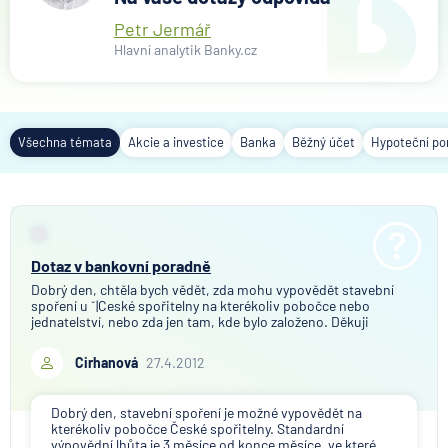
Petr Jermář
Hlavní analytik Banky.cz
Všechna témata
Akcie a investice
Banka
Běžný účet
Hypoteční po
Dotaz v bankovní poradně
Dobrý den, chtěla bych vědět, zda mohu vypovědět stavební
spoření u ˇ|Ceské spořitelny na kterékoliv pobočce nebo
jednatelství, nebo zda jen tam, kde bylo založeno. Děkuji
Cirhanová
27.4.2012
Dobrý den, stavební spoření je možné vypovědět na
kterékoliv pobočce České spořitelny. Standardní
výpovědní lhůta je 3 měsíce od konce měsíce, ve které ...