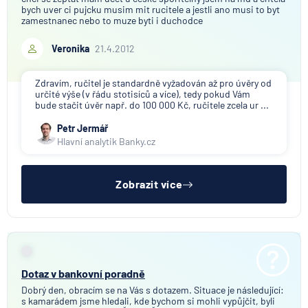
bych uver ci pujcku musim mit rucitele a jestli ano musi to byt
zamestnanec nebo to muze byti i duchodce
Veronika
21.4.2012
Zdravím, ručitel je standardně vyžadován až pro úvěry od
určité výše (v řádu stotisíců a více), tedy pokud Vám
bude stačit úvěr např. do 100 000 Kč, ručitele zcela ur ...
Petr Jermář
Hlavní analytik Banky.cz
Zobrazit více
Dotaz v bankovní poradně
Dobrý den, obracím se na Vás s dotazem. Situace je následující:
s kamarádem jsme hledali, kde bychom si mohli vypůjčit, byli