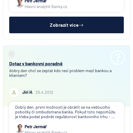
Petr Jermář
Hlavní analytik Banky.cz
Zobrazit více
Dotaz v bankovní poradně
dobry den chci se zeptat kdo resi problem mezi bankou a
klientem?
Jiri H.
25.4.2012
Dobrý den, první možností je obrátit se na vedoucího
pobočky či ombudsmana banka. Pokud toto nepomůže,
je třeba podat podnět regulátorovi bankovního trhu - ...
Petr Jermář
Hlavní analytik Banky.cz