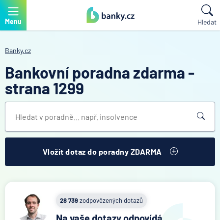
Menu
Hledat
Banky.cz
Bankovní poradna zdarma -
strana 1299
Vložit dotaz do poradny ZDARMA
28 739
zodpovězených dotazů
Na vaše dotazy odpovídá