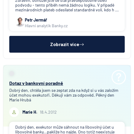
Zdravím, bohužel jste se stal pravděpodobně obětí
podvodu - tento příběh nemá žádnou logiku. V případě
mezinárodních plateb odesílatel standardně volí, kdo h ...
Petr Jermář
Hlavní analytik Banky.cz
Zobrazit více
Dotaz v bankovní poradně
Dobrý den, chtěla jsem se zeptat zda na když si u vás založím
účet mohou exekutoři. Děkuji vám za odpověd. Pěkný den
Marie Hrubá
Marie H.
18.4.2012
Dobrý den, exekutor může sáhnout na libovolný účet u
libovolné banky...pakliže ho najde. Ono totiž neexistuje