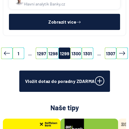
Hlavní analytik Banky.cz
Zobrazit více
1
...
1297
1298
1299
1300
1301
...
1307
Vložit dotaz do poradny ZDARMA
Naše tipy