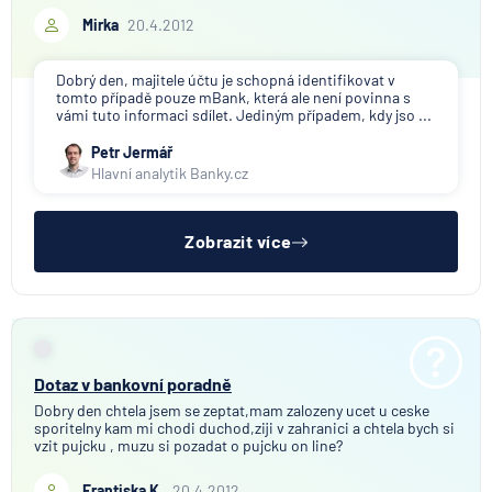
Mirka
20.4.2012
Dobrý den, majitele účtu je schopná identifikovat v
tomto případě pouze mBank, která ale není povinna s
vámi tuto informaci sdílet. Jediným případem, kdy jso ...
Petr Jermář
Hlavní analytik Banky.cz
Zobrazit více
Dotaz v bankovní poradně
Dobry den chtela jsem se zeptat,mam zalozeny ucet u ceske
sporitelny kam mi chodi duchod,ziji v zahranici a chtela bych si
vzit pujcku , muzu si pozadat o pujcku on line?
Frantiska K.
20.4.2012