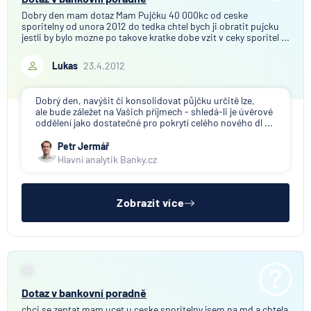
Dobry den mam dotaz Mam Pujčku 40 000kc od ceske
sporitelny od unora 2012 do tedka chtel bych ji obratit pujcku
jestli by bylo mozne po takove kratke dobe vzit v ceky sporitel ...
Lukas
23.4.2012
Dobrý den, navýšit či konsolidovat půjčku určitě lze,
ale bude záležet na Vašich příjmech - shledá-li je úvěrové
oddělení jako dostatečné pro pokrytí celého nového dl ...
Petr Jermář
Hlavní analytik Banky.cz
Zobrazit více
Dotaz v bankovní poradně
chci se zeptat mam ucet u ceske sporitelny jsem na md a chtela