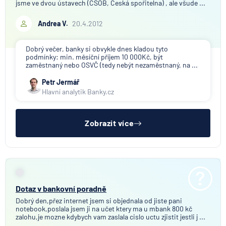
jsme ve dvou ústavech (ČSOB, Česká spořitelna) , ale všude ...
Andrea V.
20.4.2012
Dobrý večer, banky si obvykle dnes kladou tyto
podmínky: min. měsíční příjem 10 000Kč, být
zaměstnaný nebo OSVČ (tedy nebýt nezaměstnaný, na ...
Petr Jermář
Hlavní analytik Banky.cz
Zobrazit více
Dotaz v bankovní poradně
Dobrý den,přez internet jsem si objednala od jiste pani
notebook,poslala jsem ji na učet ktery ma u mbank 800 kč
zalohu,je mozne kdybych vam zaslala cislo uctu zjistit jestli j ...