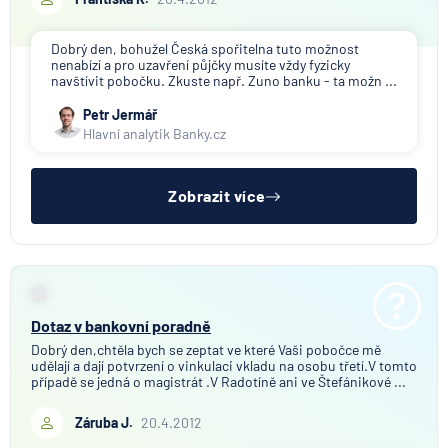
Dobrý den, bohužel Česká spořitelna tuto možnost
nenabízí a pro uzavření půjčky musíte vždy fyzicky
navštívit pobočku. Zkuste např. Zuno banku - ta možn ...
Petr Jermář
Hlavní analytik Banky.cz
Zobrazit více
Dotaz v bankovní poradně
Dobrý den,chtěla bych se zeptat ve které Vaši pobočce mě
udělají a dají potvrzení o vinkulaci vkladu na osobu třetí.V tomto
případě se jedná o magistrát .V Radotíně ani ve Štefánikové ...
Záruba J.
20.4.2012