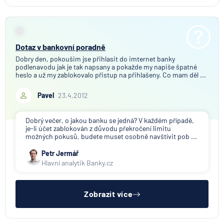
Dotaz v bankovní poradně
Dobry den, pokoušim jse přihlasit do imternet banky
podlenavodu jak je tak napsany a pokažde my napiše špatné
heslo a už my zablokovalo přistup na přihlašeny. Co mam děl ...
Pavel
23.4.2012
Dobrý večer, o jakou banku se jedná? V každém případě,
je-li účet zablokován z důvodu překročení limitu
možných pokusů, budete muset osobně navštívit pob ...
Petr Jermář
Hlavní analytik Banky.cz
Zobrazit více