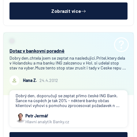
Zobrazit více
Dotaz v bankovní poradně
Dobry den,chtela jsem se zeptat na nasledujici.Pritel,ktery dela
v Holandsku a ma banku ING zalozenou v Hol. si udelal stop
stav na vyber.Muze tento stop stav zrusit i tady v Ceske repu ...
Hana Z.
24.4.2012
Dobrý den, doporučuji se zeptat přímo české ING Bank.
Šance na úspěch je tak 20% - některé banky občas
klientovi vyhoví s pomohou zprocesovat požadavek n ...
Petr Jermář
Hlavní analytik Banky.cz