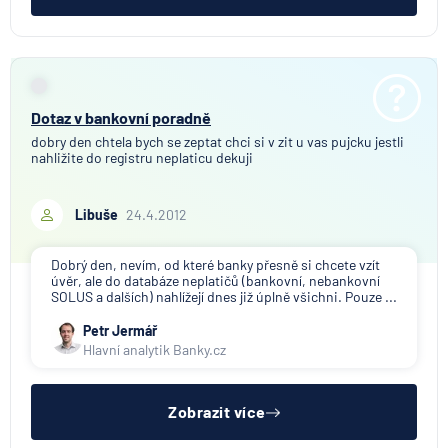
Dotaz v bankovní poradně
dobry den chtela bych se zeptat chci si v zit u vas pujcku jestli
nahližite do registru neplaticu dekuji
Libuše
24.4.2012
Dobrý den, nevím, od které banky přesně si chcete vzít
úvěr, ale do databáze neplatičů (bankovní, nebankovní
SOLUS a dalších) nahlížejí dnes již úplně všichni. Pouze ...
Petr Jermář
Hlavní analytik Banky.cz
Zobrazit více