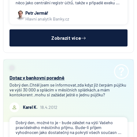
něco jako centrální registr účtů, takže v případě exeku ...
Petr Jermář
Hlavní analytik Banky.cz
Zobrazit více
Dotaz v bankovní poradně
Dobrý den.Chtěl jsem se informovat,zda kdyz již čerpám pújčku
ve výši 30 000 a splácím v měsíčních splátkách,a mám
kontokorent ,mohu si zažádat ještě o jednu pújčku?
Karel K.
18.4.2012
Dobrý den, možné to je - bude záležet na výši Vašeho
pravidelného měsíčního příjmu. Bude-li příjem
vyhodnocen jako dostatečný na pokrytí všech současn ...