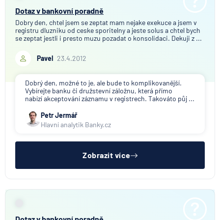
Dotaz v bankovní poradně
Dobry den, chtel jsem se zeptat mam nejake exekuce a jsem v
registru dluzniku od ceske sporitelny a jeste solus a chtel bych
se zeptat jestli i presto muzu pozadat o konsolidaci. Dekuji z ...
Pavel
23.4.2012
Dobrý den, možné to je, ale bude to komplikovanější.
Vybírejte banku či družstevní záložnu, která přímo
nabízí akceptování záznamu v registrech. Takováto půj ...
Petr Jermář
Hlavní analytik Banky.cz
Zobrazit více
Dotaz v bankovní poradně