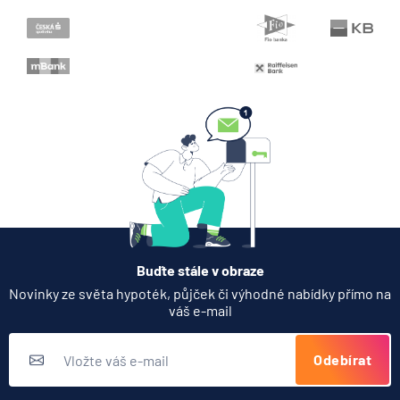
Když rozhoduje stres: nové
triky bankovních podvodníků
6.8.2026
Banka
Partners Banka spouští
termínovaný vklad 4,33 %
p.a. na 6 měsíců
5.8.2026
Daně
Buďte stále v obraze
Jak dnes vykládat výsledky
Novinky ze světa hypoték, půjček či výhodné nabídky přímo na
zátěžových testů ČNB
váš e-mail
5.8.2026
Banka
Odebírat