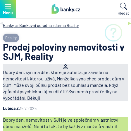
Menu
Hledat
Banky.cz
Bankovní poradna zdarma
Reality
Reality
Prodej poloviny nemovitosti v
SJM, Reality
Dobrý den, syn má dítě, které je autista, je závislé na
nemovitosti, kterou užívá. Manželka syna chce prodat dům v
SJM. Může svoji půlku prodat bez souhlasu manžela, když
způsobí psychickou újmu dítěti? Syn nemá prostředky na
vypořádání. Děkuji
Lubica Z.
15.7.2025
Dobrý den, nemovitost v SJM je ve společném vlastnictví
obou manželů. Není to tak, že by každý z manželů vlastnil