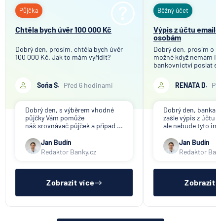
Půjčka
Běžný účet
Chtěla bych úvěr 100 000 Kč
Výpis z účtu email
osobám
Dobrý den, prosím, chtěla bych úvěr
Dobrý den, prosím o in
100 000 Kč. Jak to mám vyřídit?
možné když nemám in
bankovnictví poslat em
Soňa S.
Před 6 hodinami
RENATA D.
Př
Dobrý den, s výběrem vhodné
Dobrý den, banka V
půjčky Vám pomůže
zašle výpis z účtu n
náš srovnávač půjček a případ ...
ale nebude tyto inf
Jan Budín
Jan Budín
Redaktor Banky.cz
Redaktor Ban
Zobrazit více
Zobrazit 