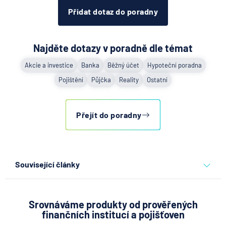
Přidat dotaz do poradny
Najděte dotazy v poradně dle témat
Akcie a investice
Banka
Běžný účet
Hypoteční poradna
Pojištění
Půjčka
Reality
Ostatní
Přejít do poradny
Související články
Partners Banka spouští
nákup a prodej bitcoinu
přímo v Partners App
Srovnáváme produkty od prověřených
finančních institucí a pojišťoven
6.8.2026
Daně