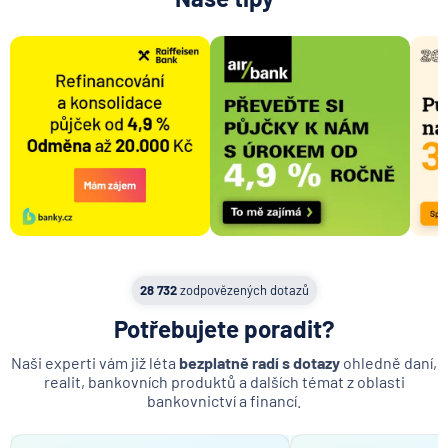
Družstevní podíl
SVJ - Společenství vlastníků jednotek
Provize realitní kanceláři a makléři
Aukce nemovitosti
Výhradní spolupráce při prodeji
Zprostředkovatelská smlouva
Tržní cena nemovitosti
Výměra nemovitosti
Investice do nemovitosti
28 732
zodpovězených dotazů
Náklady na energie
Potřebujete poradit?
Garážové stání
Naši experti vám již léta
bezplatně radí s dotazy
ohledně daní,
realit, bankovních produktů a dalších témat z oblasti
bankovnictví a financí.