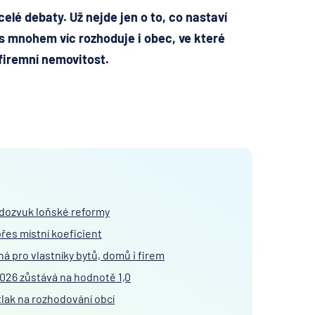
elé debaty. Už nejde jen o to, co nastaví
s mnohem víc rozhoduje i obec, ve které
 firemní nemovitost.
 dozvuk loňské reformy
přes místní koeficient
á pro vlastníky bytů, domů i firem
 2026 zůstává na hodnotě 1,0
tlak na rozhodování obcí