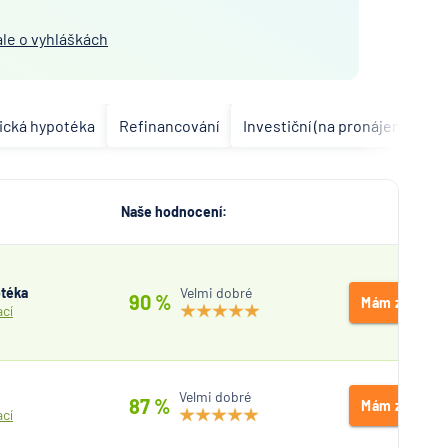
ale o vyhláškách
ická hypotéka
Refinancování
Investiční (na pronájem)
P
Naše hodnocení:
otéka
Velmi dobré
90 %
Mám zájem
ací
Velmi dobré
87 %
Mám zájem
ací