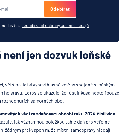
Odebírat
souhlasíte s
podmínkami ochrany osobních údajů
 není jen dozvuk loňské
cí, většina lidí si vybaví hlavně změny spojené s loňským
ního stavu. Letos se ukazuje, že růst inkasa nestojí pouze
a rozhodnutích samotných obcí.
emovitých věcí za zdaňovací období roku 2024 činil více
kazuje, jak významnou položkou tahle daň pro veřejné
 není žádným překvapením, že místní samosprávy hledají