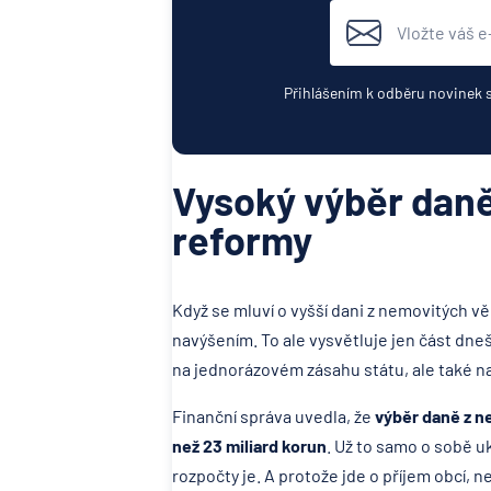
Přihlášením k odběru novinek 
Vysoký výběr daně
reformy
Když se mluví o vyšší dani z nemovitých vě
navýšením. To ale vysvětluje jen část dneš
na jednorázovém zásahu státu, ale také n
Finanční správa uvedla, že
výběr daně z n
než 23 miliard korun
. Už to samo o sobě u
rozpočty je. A protože jde o příjem obcí,