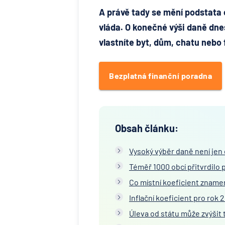
A právě tady se mění podstata c
vláda.
O konečné výši daně dne
vlastníte byt, dům, chatu nebo
Bezplatná finanční poradna
Obsah článku:
Vysoký výběr daně není jen
Téměř 1000 obcí přitvrdilo 
Co místní koeficient znamen
Inflační koeficient pro rok
Úleva od státu může zvýšit 