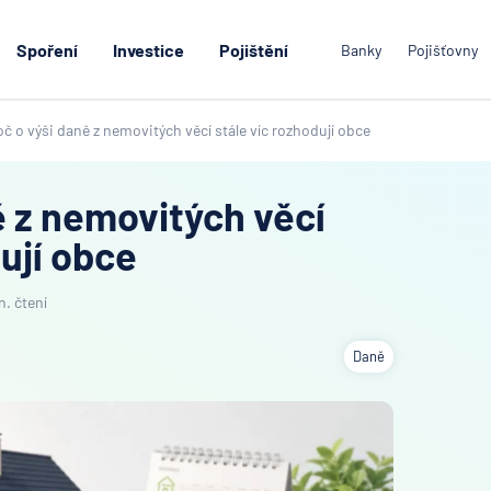
Spoření
Investice
Pojištění
Banky
Pojišťovny
oč o výši daně z nemovitých věcí stále víc rozhodují obce
ě z nemovitých věcí
ují obce
n. čtení
Daně