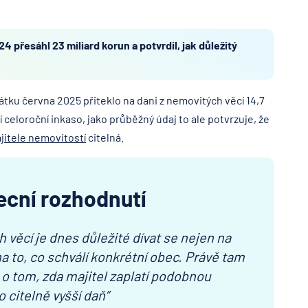
 přesáhl 23 miliard korun a potvrdil, jak důležitý
čátku června 2025 přiteklo na dani z nemovitých věcí 14,7
ní celoroční inkaso, jako průběžný údaj to ale potvrzuje, že
jitele nemovitostí
citelná.
becní rozhodnutí
 věcí je dnes důležité dívat se nejen na
a to, co schválí konkrétní obec. Právě tam
o tom, zda majitel zaplatí podobnou
o citelně vyšší daň”