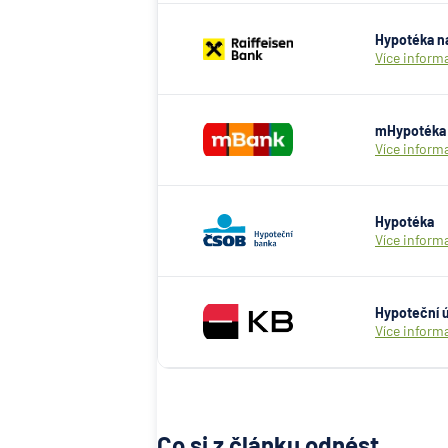
Hypotéka na
Více inform
mHypotéka 
Více inform
Hypotéka
Více inform
Hypoteční 
Více inform
Co si z článku odnést