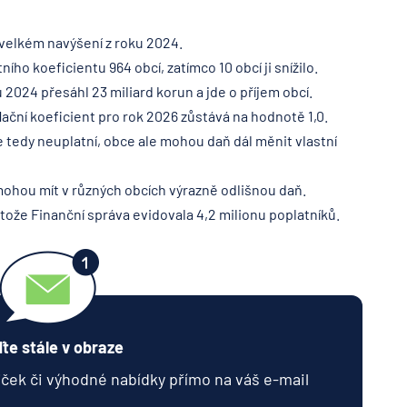
 velkém navýšení z roku 2024.
ího koeficientu 964 obcí, zatímco 10 obcí ji snížilo.
2024 přesáhl 23 miliard korun a jde o příjem obcí.
flační koeficient pro rok 2026 zůstává na hodnotě 1,0.
e tedy neuplatní, obce ale mohou daň dál měnit vlastní
hou mít v různých obcích výrazně odlišnou daň.
rotože Finanční správa evidovala 4,2 milionu poplatníků.
te stále v obraze
jček či výhodné nabídky přímo na váš e-mail