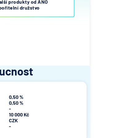
alší produkty od ANO
pořitelní družstvo
oucnost
0,50 %
0,50 %
-
10 000 Kč
CZK
-