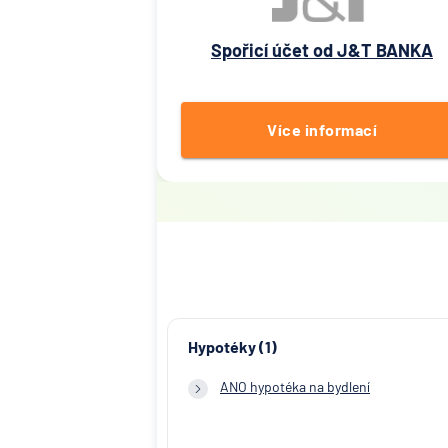
Spořicí účet od J&T BANKA
Více informací
Hypotéky (1)
ANO hypotéka na bydlení