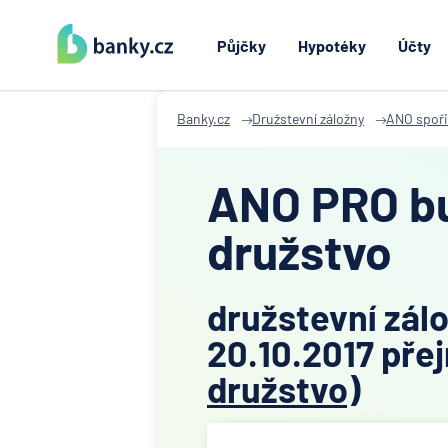
Půjčky
Hypotéky
Účty
Banky.cz
Družstevní záložny
ANO spoři
ANO PRO bu
družstvo
družstevní zál
20.10.2017 pře
družstvo)