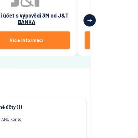
í účet s výpovědí 3M od J&T
Spoření ČS od Č
BANKA
spořiteln
Více informací
Více inform
né účty (1)
ANO konto