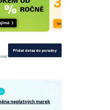
Přidat dotaz do poradny
témat
ka
ěna neplatných marek