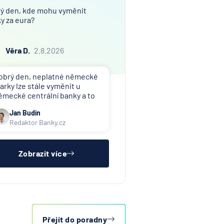
ý den, kde mohu vyměnit
y za eura?
Věra D.
2.8.2026
obrý den, neplatné německé
arky lze stále vyměnit u
ěmecké centrální banky a to
 kurzu cca 2 DEM za 1 EUR.
Jan Budín
arky přestaly platit již v roce
Redaktor Banky.cz
002, výměnu doporučuji dále
eodkládat.
Zobrazit více
Přejít do poradny