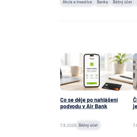
Akcie a investice
Banka
Běžný účet
Co se děje po nahlášení
Č
podvodu v Air Bank
j
7.8.2026
Běžný účet
7.