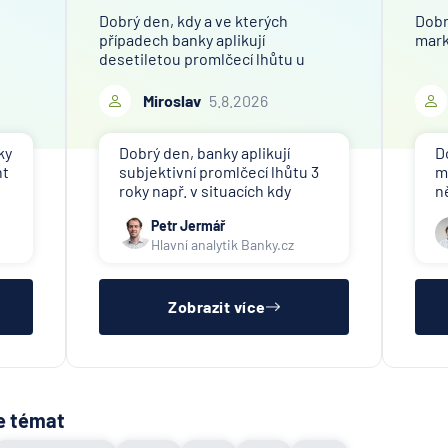
t
Dobrý den, kdy a ve kterých
Dobr
případech banky aplikují
mark
desetiletou promlčecí lhůtu u
účtu? Děkuji za odpověď.
Miroslav
5.8.2026
ky
Dobrý den, banky aplikují
D
nt
subjektivní promlčecí lhůtu 3
m
roky např. v situacích kdy
n
bu
končí svou činnost a vyzývají
v
Petr Jermář
klienty k výběru peněz.
M
Hlavní analytik Banky.cz
Objektivní promlčecí lhůta 10
2
let byla aplikována plošně v
n
roce 2002 pro konec
anonymních vkladních knížek.
Zobrazit více
e témat