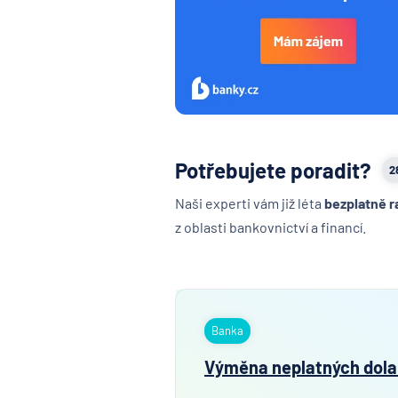
Potřebujete poradit?
2
Naši experti vám již léta
bezplatně r
z oblasti bankovnictví a financí.
Banka
Výměna neplatných dola