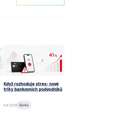
Když rozhoduje stres: nové
triky bankovních podvodníků
6.8.2026
Banka