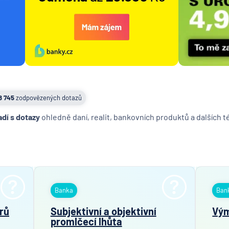
8 745
zodpovězených dotazů
adí s dotazy
ohledně daní, realit, bankovních produktů a dalších 
Banka
Ban
rů
Subjektivní a objektivní
Vým
promlčecí lhůta