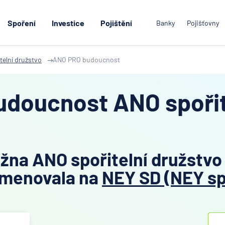
Spoření
Investice
Pojištění
Banky
Pojišťovny
telní družstvo
ANO PRO budoucnost
doucnost ANO spořit
ožna ANO spořitelní družstvo
jmenovala na
NEY SD (NEY sp