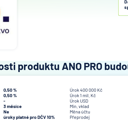
D
s
osti produktu ANO PRO bud
0,50 %
Úrok 400 000 Kč
0,50 %
Úrok 1 mil. Kč
-
Úrok USD
3 měsíce
Min. vklad
Ne
Měna účtu
úroky platné pro DČV 10%
Přeprodej