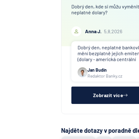
Dobrý den, kde si můžu vyměni
neplatné dolary?
Anna J.
5.8.2026
Dobrý den, neplatné bankov
mění bezplatně jejich emite
(dolary - americká centrální
banka). V ČR nikdo tuto služ
Jan Budín
nenabízí (ani na komerční
Redaktor Banky.cz
bázi).
Zobrazit více
Najděte dotazy v poradně dl