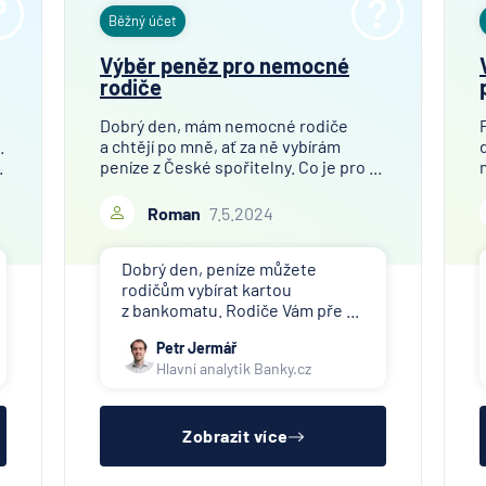
Běžný účet
Výběr peněz pro nemocné
rodiče
Dobrý den, mám nemocné rodiče
.
a chtějí po mně, ať za ně vybírám
.
peníze z České spořitelny. Co je pro ...
Roman
7.5.2024
Dobrý den, peníze můžete
rodičům vybírat kartou
z bankomatu. Rodiče Vám pře ...
Petr Jermář
Hlavní analytik Banky.cz
Zobrazit více