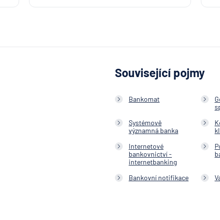
Související pojmy
Bankomat
G
s
Systémově
K
významná banka
k
Internetové
P
bankovnictví -
b
internetbanking
Bankovní notifikace
V