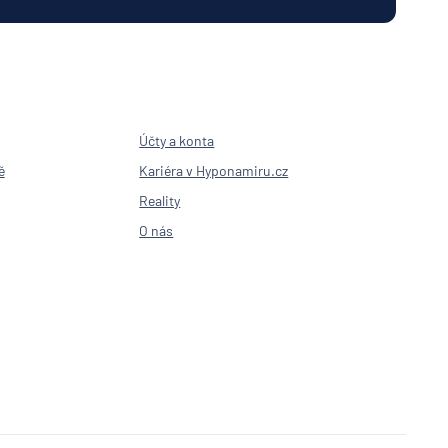
Účty a konta
ě
Kariéra v Hyponamiru.cz
Reality
O nás