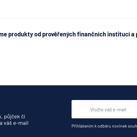
e produkty od prověřených finančních institucí a 
, půjček či
a váš e-mail
Přihlášením k odběru novinek souh