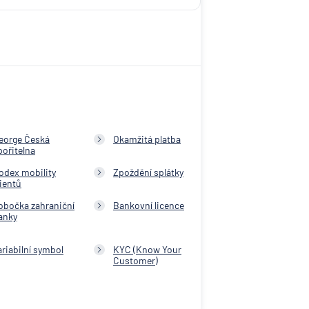
eorge Česká
Okamžitá platba
pořitelna
odex mobility
Zpoždění splátky
lientů
obočka zahraniční
Bankovní licence
anky
ariabilní symbol
KYC (Know Your
Customer)