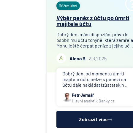
Běžný účet
Výběr peněz z účtu po úmrtí
majitele účtu
Dobrý den, mám dispoziční právo k
osobnímu učtu tchýně, která zemřela
Mohu ještě čerpat peníze z jejího uč ..
Alena B.
3.3.2025
Dobrý den, od momentu úmrtí
majitele účtu nelze s penězi na
účtu dále nakládat (zůstatek n ...
Petr Jermář
Hlavní analytik Banky.cz
Zobrazit více