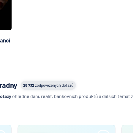
nancí
oradny
28 732
zodpovězených dotazů
dotazy
ohledně daní, realit, bankovních produktů a dalších témat z