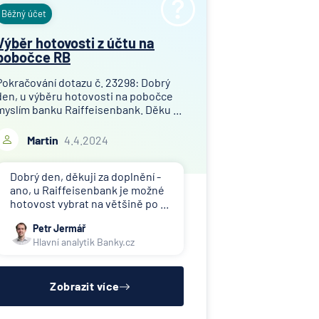
Běžný účet
Výběr hotovosti z účtu na
pobočce RB
Pokračování dotazu č. 23298: Dobrý
den, u výběru hotovosti na pobočce
myslím banku Raiffeisenbank. Děku ...
Martin
4.4.2024
Dobrý den, děkuji za doplnění -
ano, u Raiffeisenbank je možné
hotovost vybrat na většině po ...
Petr Jermář
Hlavní analytik Banky.cz
Zobrazit více