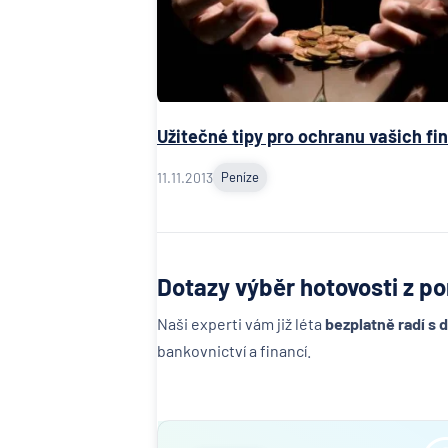
Užitečné tipy pro ochranu vašich fi
11.11.2013
Peníze
Dotazy výběr hotovosti z p
Naši experti vám již léta
bezplatně radí s 
bankovnictví a financí.