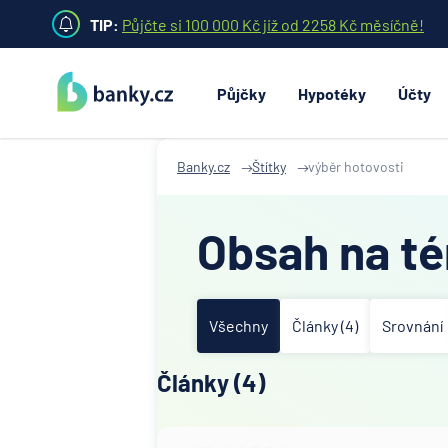
TIP:
Půjčte si 100 000 Kč již od 2258 Kč měsíčně!
Půjčky
Hypotéky
Účty
Banky.cz
Štítky
výběr hotovosti
Obsah na té
Všechny
Články (4)
Srovnání
Články (4)