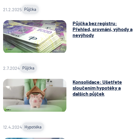
21.2.2025
Půjčka
Půjčka bez registru:
Přehled, srovnání, výhody a
nevýhody
2.7.2024
Půjčka
Konsolidace: Ušetřete
sloučením hypotéky a
dalších půjček
12.4.2024
Hypotéka