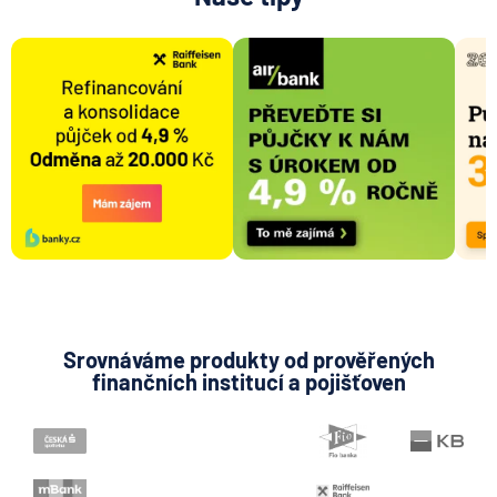
Potvrzení o výši příjmu pro hypotéku
Bezúčelová hypotéka
Navýšení půjčky
Úmor půjčky
Poskytovatel půjčky
Dopředné refinancování
Investice do nemovitosti
Sjednávač hypoték
Nebankovní poskytovatel úvěru
Srovnáváme produkty od prověřených
finančních institucí a pojišťoven