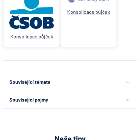
Konsolidace půjček
Konsolidace půjček
Související témata
půjčky
Související pojmy
Uznání dluhu
Spotřebitelský úvěr na bydlení
Floatová úroková sazba
Naše tipy