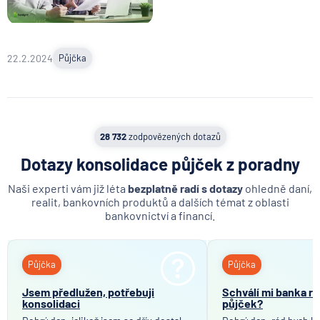
22.2.2024
Půjčka
28 732
zodpovězených dotazů
Dotazy konsolidace půjček z poradny
Naši experti vám již léta
bezplatně radí s dotazy
ohledně daní,
realit, bankovních produktů a dalších témat z oblasti
bankovnictví a financí.
Půjčka
Půjčka
Jsem předlužen, potřebuji
Schválí mi banka r
konsolidaci
půjček?