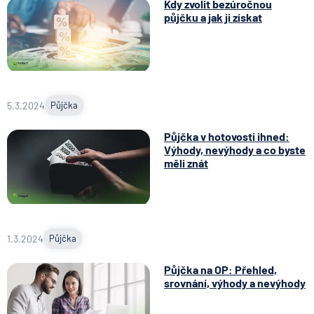
Kdy zvolit bezúročnou
půjčku a jak ji získat
5.3.2024
Půjčka
Půjčka v hotovosti ihned:
Výhody, nevýhody a co byste
měli znát
1.3.2024
Půjčka
Půjčka na OP: Přehled,
srovnání, výhody a nevýhody