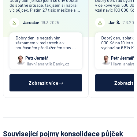
Dobrý den, jelikož jsem se dřív dostal
Dobrý den, rád bych k
do špatné situace, tak jsem si nabral
v celkové výši 500 000
víc půjček. Platím 27 tisíc měsíčně a ...
vzal navíc 100 000 Kč j
Jaroslav
19.3.2025
Jan Š.
7.3.202
Dobrý den, s negativním
Dobrý den, splátka
záznamem v registrech a v
000 Kč na 10 let s
současném předluženém stav ...
vychází na 6 514 Kč.
Petr Jermář
Petr Jermář
Hlavní analytik Banky.cz
Hlavní analyti
Zobrazit více
Zobrazit 
Související pojmy konsolidace půjček