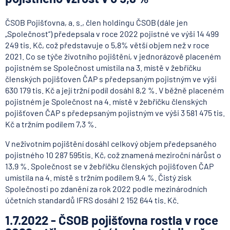
ČSOB Pojišťovna, a. s., člen holdingu ČSOB (dále jen
„Společnost“) předepsala v roce 2022 pojistné ve výši 14 499
249 tis. Kč, což představuje o 5,8% větší objem než v roce
2021. Co se týče životního pojištění, v jednorázově placeném
pojistném se Společnost umístila na 3. místě v žebříčku
členských pojišťoven ČAP s předepsaným pojistným ve výši
630 179 tis. Kč a její tržní podíl dosáhl 8,2 %. V běžně placeném
pojistném je Společnost na 4. místě v žebříčku členských
pojišťoven ČAP s předepsaným pojistným ve výši 3 581 475 tis.
Kč a tržním podílem 7,3 %.
V neživotním pojištění dosáhl celkový objem předepsaného
pojistného 10 287 595tis. Kč, což znamená meziroční nárůst o
13,9 %. Společnost se v žebříčku členských pojišťoven ČAP
umístila na 4. místě s tržním podílem 9,4 %. Čistý zisk
Společnosti po zdanění za rok 2022 podle mezinárodních
účetních standardů IFRS dosáhl 2 152 644 tis. Kč.
1.7.2022 - ČSOB pojišťovna rostla v roce