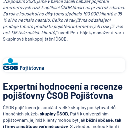
„
Na podzim 2020 jsme v bance začali nabízet pojištění
internetových rizik k aplikaci ČSOB Smart na první rok zdarma.
Za rok a kousek si ho díky tomu sjednalo 100 000 klientů a 95
% si ho nechalo nastálo. Celkově tak již má od zahájení
prodeje tohoto produktu pojištění internetových rizik již více
než 135 tisíc našich klientů
,“ uvedl Petr Hájek, manažer útvaru
Skupinové bankopojištění ČSOB.
Expertní hodnocení a recenze
pojišťovny ČSOB Pojišťovna
ČSOB pojišťovna je součástí velké skupiny poskytovatelů
finančních služeb,
skupiny ČSOB
. Patří k univerzálním
pojišťovnám, jejímiž klienty mohou být jak
běžní občané, tak
i firmy a instituce veřejné správy
. S výhodou mohou klienti