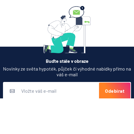
Buďte stále v obraze
Novinky ze světa hypoték, půjček či výhodné nabídky přímo na
váš e-mail
Odebírat
Přihlášením k odběru novinek souhlasíte s
podmínkami ochrany
osobních údajů