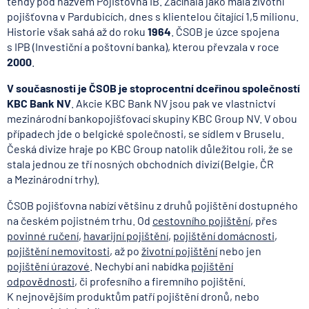
tehdy pod názvem Pojišťovna IB. Začínala jako malá životní
pojišťovna v Pardubicích, dnes s klientelou čítající 1,5 milionu.
Historie však sahá až do roku
1964
. ČSOB je úzce spojena
s IPB (Investiční a poštovní banka), kterou převzala v roce
2000
.
V současnosti je ČSOB je stoprocentní dceřinou společností
KBC Bank NV
. Akcie KBC Bank NV jsou pak ve vlastnictví
mezinárodní bankopojišťovací skupiny KBC Group NV. V obou
případech jde o belgické společnosti, se sídlem v Bruselu.
Česká divize hraje po KBC Group natolik důležitou roli, že se
stala jednou ze tří nosných obchodních divizí (Belgie, ČR
a Mezinárodní trhy).
ČSOB pojišťovna nabízí většinu z druhů pojištění dostupného
na českém pojistném trhu. Od
cestovního pojištění
, přes
povinné ručení
,
havarijní pojištění
,
pojištění domácnosti
,
pojištění nemovitosti
, až po
životní pojištění
nebo jen
pojištění úrazové
. Nechybí ani nabídka
pojištění
odpovědnosti
, či profesního a firemního pojištění.
K nejnovějším produktům patří pojištění dronů, nebo