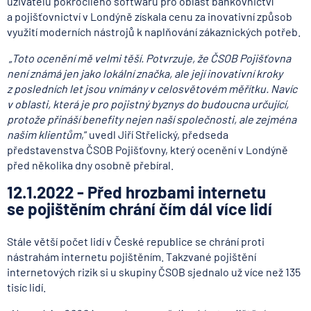
uživatelů pokročilého softwaru pro oblast bankovnictví
a pojišťovnictví v Londýně získala cenu za inovativní způsob
využití moderních nástrojů k naplňování zákaznických potřeb.
„
Toto ocenění mě velmi těší. Potvrzuje, že ČSOB Pojišťovna
není známá jen jako lokální značka, ale její inovativní kroky
z posledních let jsou vnímány v celosvětovém měřítku. Navíc
v oblasti, která je pro pojistný byznys do budoucna určující,
protože přináší benefity nejen naší společnosti, ale zejména
našim klientům
,“ uvedl Jiří Střelický, předseda
představenstva ČSOB Pojišťovny, který ocenění v Londýně
před několika dny osobně přebíral.
12.1.2022 - Před hrozbami internetu
se pojištěním chrání čím dál více lidí
Stále větší počet lidí v České republice se chrání proti
nástrahám internetu pojištěním. Takzvané pojištění
internetových rizik si u skupiny ČSOB sjednalo už více než 135
tisíc lidí.