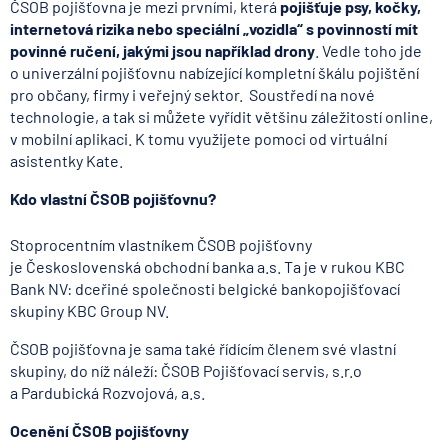
ČSOB pojišťovna je mezi prvními, která
pojišťuje psy, kočky,
internetová rizika nebo speciální „vozidla“ s povinností mít
povinné ručení, jakými jsou například drony
. Vedle toho jde
o univerzální pojišťovnu nabízející kompletní škálu pojištění
pro občany, firmy i veřejný sektor. Soustředí na nové
technologie, a tak si můžete vyřídit většinu záležitostí online,
v mobilní aplikaci. K tomu využijete pomoci od virtuální
asistentky Kate.
Kdo vlastní ČSOB pojišťovnu?
Stoprocentním vlastníkem ČSOB pojišťovny
je Československá obchodní banka a.s. Ta je v rukou KBC
Bank NV: dceřiné společnosti belgické bankopojišťovací
skupiny KBC Group NV.
ČSOB pojišťovna je sama také řídícím členem své vlastní
skupiny, do níž náleží: ČSOB Pojišťovací servis, s.r.o
a Pardubická Rozvojová, a.s.
Ocenění ČSOB pojišťovny