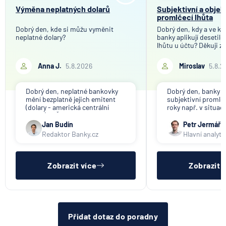
Výměna neplatných dolarů
Subjektivní a objek
promlčecí lhůta
Dobrý den, kde si můžu vyměnit
Dobrý den, kdy a ve kt
neplatné dolary?
banky aplikují desetil
lhůtu u účtu? Děkuji z
Anna J.
5.8.2026
Miroslav
5.8.2
Dobrý den, neplatné bankovky
Dobrý den, banky ap
mění bezplatně jejich emitent
subjektivní promlče
(dolary - americká centrální
roky např. v situac
banka). V ČR nikdo tuto službu
svou činnost a vyzýv
nenabízí (ani na komerční bázi).
výběru peněz. Obje
Jan Budín
Petr Jermář
promlčecí lhůta 10 l
Redaktor Banky.cz
Hlavní analyti
aplikována plošně 
pro konec anonym
vkladních knížek.
Zobrazit více
Zobrazit 
Přidat dotaz do poradny