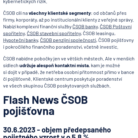
kybernetických rizik.
ČSOB cílí na
všechny klientské segmenty
: od občanů přes
firmy, korporáty, až po institucionální klienty z veřejné správy.
Nabízí komplexní finanční služby
ČSOB banky
,
ČSOB Poštovní
spořitelny
,
ČSOB stavební spořitelny
, ČSOB leasingu,
Hypoteční banky
,
ČSOB penzijní společnosti
, ČSOB pojišťovny
i pokročilého finančního poradenství, včetně investic.
ČSOB nabídne pobočky jen ve větších městech. Ale v menších
sídlech
udržuje alespoň kontaktní místa
, kam je možné
si dojít v případě, že netřeba osobní přítomnost přímo v bance
či pojišťovně. Klientské centrum poskytuje poradenství
ve všech skupinou ČSOB poskytovaných službách.
Flash News ČSOB
pojišťovna
30.6.2023 - objem předepsaného
pojistného vzrost v o 5,8 %