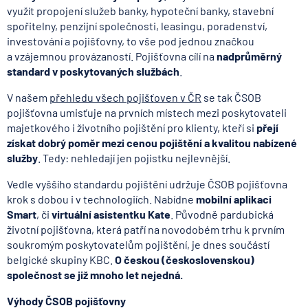
využít propojení služeb banky, hypoteční banky, stavební
spořitelny, penzijní společnosti, leasingu, poradenství,
investování a pojišťovny, to vše pod jednou značkou
a vzájemnou provázaností. Pojišťovna cílí na
nadprůměrný
standard v poskytovaných službách
.
V našem
přehledu všech pojišťoven v ČR
se tak ČSOB
pojišťovna umisťuje na prvních místech mezi poskytovateli
majetkového i životního pojištění pro klienty, kteří si
přejí
získat dobrý poměr mezi cenou pojištění a kvalitou nabízené
služby
. Tedy: nehledají jen pojistku nejlevnější.
Vedle vyššího standardu pojištění udržuje ČSOB pojišťovna
krok s dobou i v technologiích. Nabídne
mobilní aplikaci
Smart
, či
virtuální asistentku Kate
. Původně pardubická
životní pojišťovna, která patří na novodobém trhu k prvním
soukromým poskytovatelům pojištění, je dnes součástí
belgické skupiny KBC.
O českou (československou)
společnost se již mnoho let nejedná.
Výhody ČSOB pojišťovny