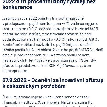
2022 o tři procentní body rychleji než
konkurence
„Zatímco v roce 2022 pojistný trh rostl meziročně
v předepsaném pojistném tempem +7 %, zatímco my jsme
rostli tempem +9,9 %, což představuje mezi hlavními hráči
na trhu nejvyšší nárůst. V meziročním srovnání se nám
podařilo zvýšit náš tržní podíl o +0,3 % na konečných 8,8 %.
Konkrétně v oblasti neživotního pojištění jsme dosáhli
tržního podílu 9,4 % a v oblasti životního pojištění 7,3 %.. Naší
ambicí je překonat hranici 10 % tržního podílu během
následujících tří let,“ uvádí ve výroční zprávě Jiří Střelický,
předseda představenstva ČSOB Pojišťovna, a. s., člen
holdingu ČSOB.
27.9.2022 - Ocenění za inovativní přístup
k zákaznickým potřebám
ČSOB Pojišťovna uspěla v konkurenci mnoha desítek
finančních institucí z 35 zemí světa. Na Earnix summitu