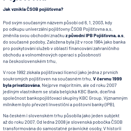
Jak vznikla ČSOB pojišťovna?
Pod svým současným názvem působí od 6. 1. 2003, kdy
po odkupu univerzální pojišťovny ČSOB Pojišťovna a.s.
změnila svou obchodní značku
z původní IPB Pojišťovna, a.s
.
do současné podoby. Založena byla již v roce 1964 jako banka
pro poskytování služeb v oblasti financování zahraničního
obchodu a volnoměnových operací s působností
na československém trhu.
V roce 1992 získala pojišťovací licenci jako jedna z prvních
soukromých pojišťoven na současném trhu.
V červnu 1999
byla privatizována
. Nejprve majoritním, ale od roku 2007
jediným vlastníkem se stala belgická KBC Bank, dceřiná
společnost bankopojišťovací skupiny KBC Group. Významným
milníkem bylo převzetí Investiční a poštovní banky (IPB).
Na českém i slovenském trhu působila jako jeden subjekt
až do roku 2007. Od ledna 2008 je slovenská pobočka ČSOB
transformována do samostatné právnické osoby. V historii