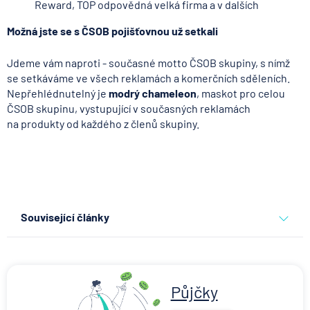
Reward, TOP odpovědná velká firma a v dalších
Možná jste se s ČSOB pojišťovnou už setkali
Jdeme vám naproti - současné motto ČSOB skupiny, s nímž
se setkáváme ve všech reklamách a komerčních sděleních.
Nepřehlédnutelný je
modrý chameleon
, maskot pro celou
ČSOB skupinu, vystupující v současných reklamách
na produkty od každého z členů skupiny.
Související články
Partners Banka spouští
nákup a prodej bitcoinu
přímo v Partners App
Půjčky
6.8.2026
Daně