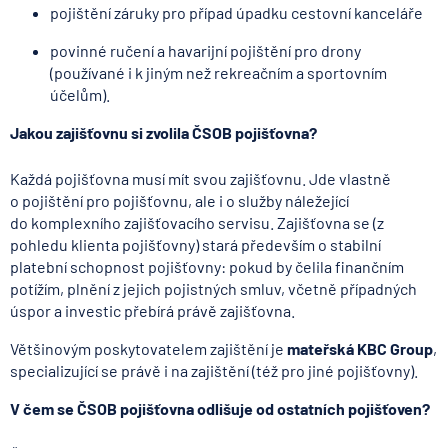
pojištění záruky pro případ úpadku cestovní kanceláře
povinné ručení a havarijní pojištění pro drony
(používané i k jiným než rekreačním a sportovním
účelům).
Jakou zajišťovnu si zvolila ČSOB pojišťovna?
Každá pojišťovna musí mít svou zajišťovnu. Jde vlastně
o pojištění pro pojišťovnu, ale i o služby náležející
do komplexního zajišťovacího servisu. Zajišťovna se (z
pohledu klienta pojišťovny) stará především o stabilní
platební schopnost pojišťovny: pokud by čelila finančním
potížím, plnění z jejich pojistných smluv, včetně případných
úspor a investic přebírá právě zajišťovna.
Většinovým poskytovatelem zajištění je
mateřská KBC Group
,
specializující se právě i na zajištění (též pro jiné pojišťovny).
V čem se ČSOB pojišťovna odlišuje od ostatních pojišťoven?