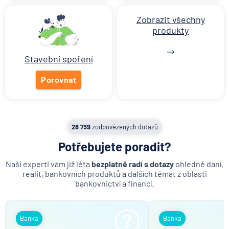
Zobrazit všechny články
Zobrazit všechny
produkty
Stavební spoření
Porovnat
28 739
zodpovězených dotazů
Potřebujete poradit?
Naši experti vám již léta
bezplatně radí s dotazy
ohledně daní,
realit, bankovních produktů a dalších témat z oblasti
bankovnictví a financí.
Banka
Banka