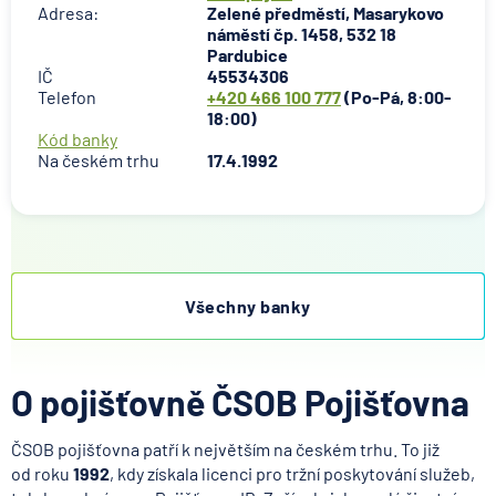
Adresa:
Zelené předměstí, Masarykovo
náměstí čp. 1458, 532 18
Pardubice
IČ
45534306
Telefon
+420 466 100 777
(Po-Pá, 8:00-
18:00)
Kód banky
Na českém trhu
17.4.1992
Všechny banky
O pojišťovně ČSOB Pojišťovna
ČSOB pojišťovna patří k největším na českém trhu. To již
od roku
1992
, kdy získala licenci pro tržní poskytování služeb,