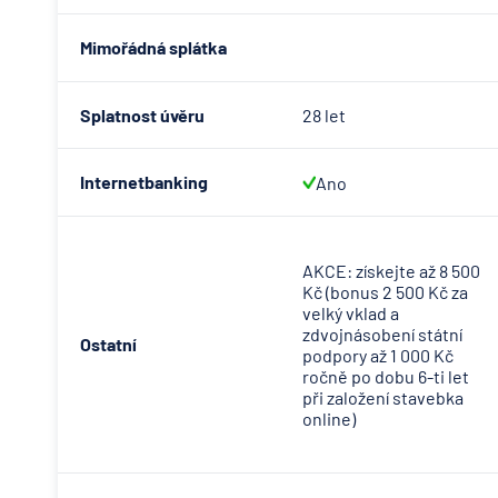
Mimořádná splátka
Splatnost úvěru
28 let
Internetbanking
Ano
AKCE: získejte až 8 500
Kč (bonus 2 500 Kč za
velký vklad a
zdvojnásobení státní
Ostatní
podpory až 1 000 Kč
ročně po dobu 6-ti let
při založení stavebka
online)