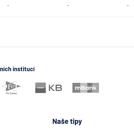
-
-
-
ích institucí
Naše tipy