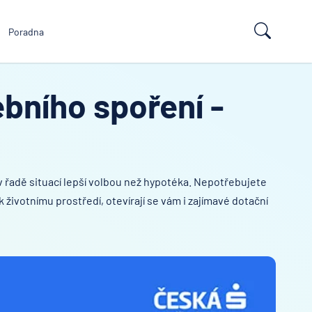
Poradna
bního spoření -
 v řadě situací lepší volbou než hypotéka. Nepotřebujete
ivotnímu prostředí, otevírají se vám i zajímavé dotační