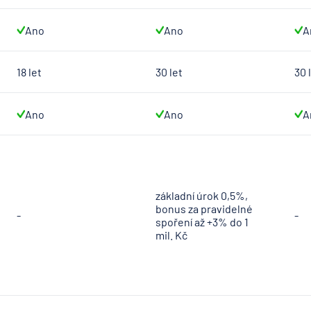
Ano
Ano
A
18 let
30 let
30 
Ano
Ano
A
základní úrok 0,5%,
bonus za pravidelné
-
-
spoření až +3% do 1
mil. Kč