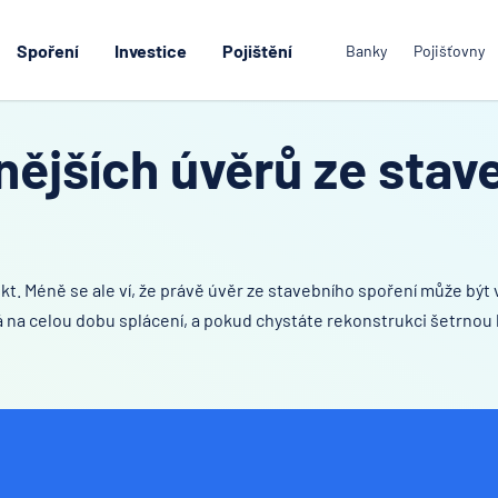
Spoření
Investice
Pojištění
Banky
Pojišťovny
ějších úvěrů ze stave
dukt. Méně se ale ví, že právě úvěr ze stavebního spoření může být
a celou dobu splácení, a pokud chystáte rekonstrukci šetrnou k ž