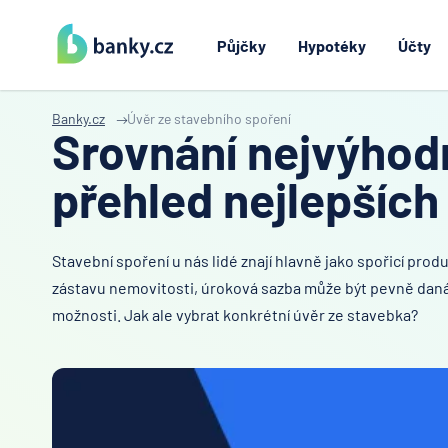
Půjčky
Hypotéky
Účty
Banky.cz
Úvěr ze stavebního spoření
Srovnání nejvýhodn
přehled nejlepších
Stavební spoření u nás lidé znají hlavně jako spořicí pro
zástavu nemovitosti, úroková sazba může být pevně daná n
možnosti. Jak ale vybrat konkrétní úvěr ze stavebka?