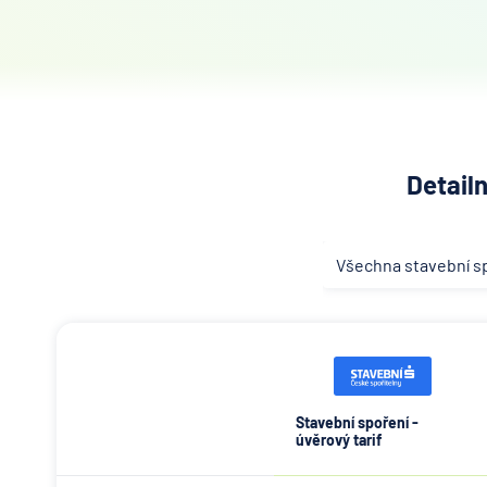
Detail
Všechna stavební s
Stavební spoření -
úvěrový tarif