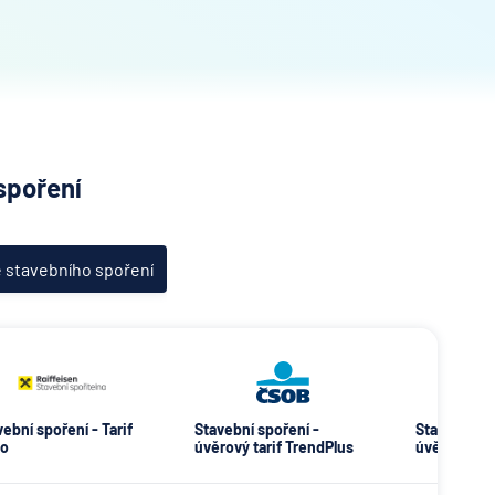
spoření
e stavebního spoření
ební spoření - Tarif
Stavební spoření -
Stavební sp
o
úvěrový tarif TrendPlus
úvěrový tar