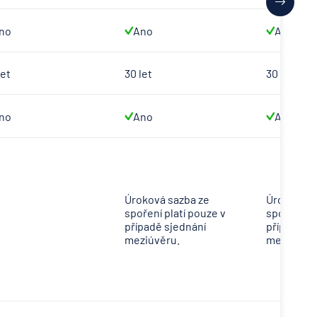
no
Ano
Ano
let
30 let
30 let
no
Ano
Ano
Úroková sazba ze
Úroková s
spoření platí pouze v
spoření pl
případě sjednání
případě sj
meziúvěru.
meziúvěru