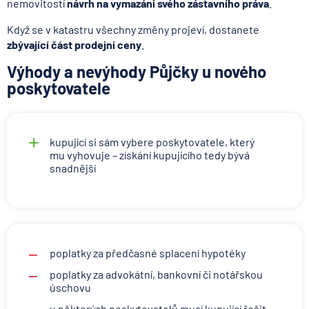
nemovitostí
návrh na vymazání svého zástavního práva
.
Když se v katastru všechny změny projeví, dostanete
zbývající část prodejní ceny
.
Výhody a nevýhody Půjčky u nového
poskytovatele
kupující si sám vybere poskytovatele, který
mu vyhovuje – získání kupujícího tedy bývá
snadnější
poplatky za předčasné splacení hypotéky
poplatky za advokátní, bankovní či notářskou
úschovu
u některých poskytovatelů musí kupující řešit