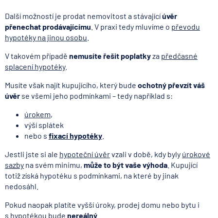
Další možností je prodat nemovitost a stávající
úvěr
přenechat prodávajícímu
. V praxi tedy mluvíme o
převodu
hypotéky na jinou osobu
.
V takovém případě
nemusíte řešit poplatky
za
předčasné
splacení hypotéky
.
Musíte však najít kupujícího, který bude
ochotný převzít váš
úvěr
se všemi jeho podmínkami – tedy například s:
úrokem
,
výší splátek
nebo s
fixací hypotéky
.
Jestli jste si ale
hypoteční úvěr
vzali v době, kdy byly
úrokové
sazby
na svém minimu,
může to být vaše výhoda
. Kupující
totiž získá hypotéku s podmínkami, na které by jinak
nedosáhl.
Pokud naopak platíte vyšší úroky, prodej domu nebo bytu i
s hypotékou bude
nereálný
.