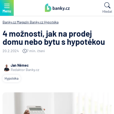
Menu
Hledat
Banky.cz
Magazín Banky.cz
Hypotéka
4 možnosti, jak na prodej
domu nebo bytu s hypotékou
20.2.2024
7 min. čtení
Jan Němec
Redaktor Banky.cz
Hypotéka