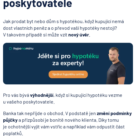
poskytovatele
Jak prodat byt nebo dům s hypotékou, když kupující nemá
dost vlastních peněz a o převod vaší hypotéky nestojí?
V takovém případě si může vzít
nový úvěr
.
Pro vás bývá
výhodnější
, když si kupující hypotéku vezme
u vašeho poskytovatele.
Banka tak nepřijde o obchod. V podstatě jen
změní podmínky
půjčky
a přizpůsobí je bonitě nového klienta. Díky tomu
je ochotnější vyjít vám vstříc a například vám odpustit část
poplatků.