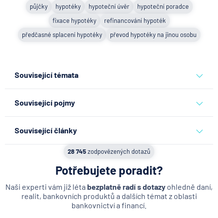
půjčky
hypotéky
hypoteční úvěr
hypoteční poradce
fixace hypotéky
refinancování hypoték
předčasné splacení hypotéky
převod hypotéky na jinou osobu
Související témata
půjčky
hypotéky
hypoteční úvěr
hypoteční poradce
Související pojmy
fixace hypotéky
refinancování hypoték
Offsetová hypotéka
předčasné splacení hypotéky
převod hypotéky na jinou osobu
Související články
Zajištění hypotečního úvěru
Co se děje po nahlášení
28 745
zodpovězených dotazů
Překlenovací úvěr
podvodu v Air Bank
Potřebujete poradit?
Hypoteční portál
7.8.2026
Běžný účet
Hypotéka pro cizince
Naši experti vám již léta
bezplatně radí s dotazy
ohledně daní,
realit, bankovních produktů a dalších témat z oblasti
Flexibilní hypotéka
bankovnictví a financí.
ČNB ponechala úroky,
Potvrzení o výši příjmu pro hypotéku