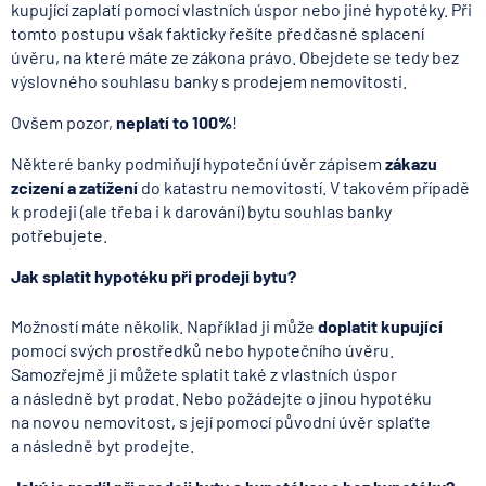
kupující zaplatí pomocí vlastních úspor nebo jiné hypotéky. Při
tomto postupu však fakticky řešíte předčasné splacení
úvěru, na které máte ze zákona právo. Obejdete se tedy bez
výslovného souhlasu banky s prodejem nemovitosti.
Ovšem pozor,
neplatí to 100%
!
Některé banky podmiňují hypoteční úvěr zápisem
zákazu
zcizení a zatížení
do katastru nemovitostí. V takovém případě
k prodeji (ale třeba i k darování) bytu souhlas banky
potřebujete.
Jak splatit hypotéku při prodeji bytu?
Možností máte několik. Například ji může
doplatit kupující
pomocí svých prostředků nebo hypotečního úvěru.
Samozřejmě ji můžete splatit také z vlastních úspor
a následně byt prodat. Nebo požádejte o jinou hypotéku
na novou nemovitost, s její pomocí původní úvěr splaťte
a následně byt prodejte.