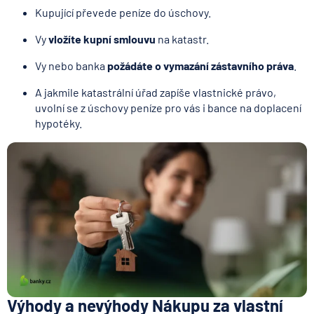
Kupující převede peníze do úschovy.
Vy
vložíte kupní smlouvu
na katastr.
Vy nebo banka
požádáte o vymazání zástavního práva
.
A jakmile katastrální úřad zapíše vlastnické právo,
uvolní se z úschovy peníze pro vás i bance na doplacení
hypotéky.
Výhody a nevýhody Nákupu za vlastní