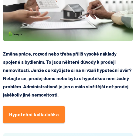
Změna práce, rozvod nebo třeba příliš vysoké náklady
spojené s bydlením. To jsou některé důvody k prodeji
nemovitosti. Jenže co když jste si na ni vzali hypoteční úvěr?
Nebojte se, prodej domu nebo bytu s hypotékou není
žádný
problém
. Administrativně je jen o málo složitější než prodej
jakékoliv jiné nemovitosti.
Hypoteční kalkulačka