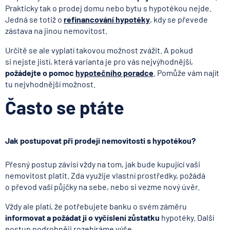
Prakticky tak o prodej domu nebo bytu s hypotékou nejde.
Jedná se totiž o
refinancování hypotéky
, kdy se převede
zástava na jinou nemovitost.
Určitě se ale vyplatí takovou možnost zvážit. A pokud
si nejste jistí, která varianta je pro vás nejvýhodnější,
požádejte o pomoc
hypotečního poradce
. Pomůže vám najít
tu nejvhodnější možnost.
Často se ptáte
Jak postupovat při prodeji nemovitosti s hypotékou?
Přesný postup závisí vždy na tom, jak bude kupující vaši
nemovitost platit. Zda využije vlastní prostředky, požádá
o převod vaší půjčky na sebe, nebo si vezme nový úvěr.
Vždy ale platí, že potřebujete banku o svém záměru
informovat a požádat ji o vyčíslení zůstatku
hypotéky. Další
postup podrobněji rozebíráme výše.