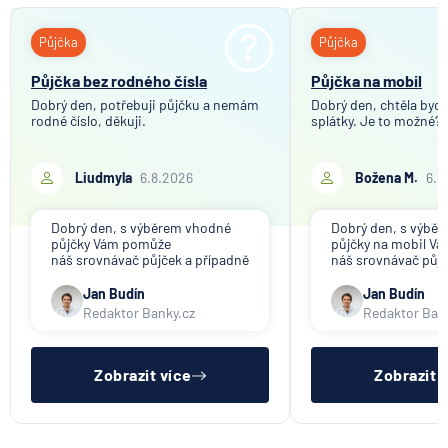
klíčový je ale výhled inflace
Provize realitní kanceláři a makléři
Půjčka
Půjčka
7.8.2026
Hypotéka
Hypoteční zóna
Půjčka bez rodného čísla
Půjčka na mobil
Zprostředkování hypotéky
Dobrý den, potřebuji půjčku a nemám
Dobrý den, chtěla bych 
Splátkový kalendář hypotéky
rodné číslo, děkuji.
Partners Banka spouští
splátky. Je to možné?
nákup a prodej bitcoinu
Rekuperace
přímo v Partners App
Liudmyla
6.8.2026
Božena M.
6.8
6.8.2026
Daně
Dobrý den, s výběrem vhodné
Dobrý den, s výbě
půjčky Vám pomůže
půjčky na mobil V
Když rozhoduje stres: nové
náš srovnávač půjček a případně
náš srovnávač půjč
triky bankovních
též srovnávač nebankovních
též srovnávač neb
podvodníků
půjček. Pro získání půjčky je
půjček. Pro získání
Jan Budín
Jan Budín
třeba mít dostatečný příjem,
nákupu na splátky) 
Redaktor Banky.cz
Redaktor Ban
nebýt ve zkušební ani výpovědní
dostatečný příjem,
6.8.2026
Banka
lhůtě, mít čistý registr dlužník a
zkušební ani výpov
ideálně mít pracovn
mít čistý reg
Zobrazit více
Zobrazit 
Zobrazit všechny články