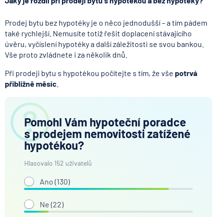
Jaký je rozdíl při prodeji bytu s hypotékou a bez hypotéky?
Prodej bytu bez hypotéky je o něco jednodušší – a tím pádem
také rychlejší. Nemusíte totiž řešit doplacení stávajícího
úvěru, vyčíslení hypotéky a další záležitosti se svou bankou.
Vše proto zvládnete i za několik dnů.
Při prodeji bytu s hypotékou počítejte s tím, že vše
potrvá
přibližně měsíc
.
Pomohl Vám hypoteční poradce
s prodejem nemovitosti zatížené
hypotékou?
Hlasovalo 152 uživatelů
Ano (
130
)
Ne (
22
)