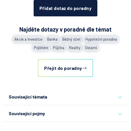
Přidat dotaz do poradny
Najděte dotazy v poradně dle témat
Akcie a investice
Banka
Běžný účet
Hypoteční poradna
Pojištění
Půjčka
Reality
Ostatní
Přejít do poradny
Související témata
půjčky
hypotéky
hypoteční úvěr
hypoteční poradce
Související pojmy
fixace hypotéky
refinancování hypoték
Offsetová hypotéka
předčasné splacení hypotéky
převod hypotéky na jinou osobu