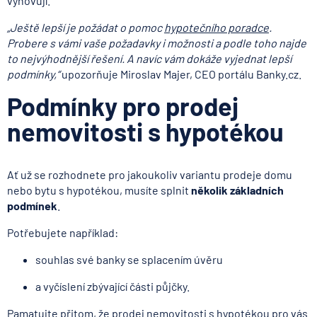
vyhovují.
„Ještě lepší je požádat o pomoc
hypotečního poradce
.
Probere s vámi vaše požadavky i možnosti a podle toho najde
to nejvýhodnější řešení. A navíc vám dokáže vyjednat lepší
podmínky,“
upozorňuje Miroslav Majer, CEO portálu Banky.cz.
Podmínky pro prodej
nemovitosti s hypotékou
Ať už se rozhodnete pro jakoukoliv variantu prodeje domu
nebo bytu s hypotékou, musíte splnit
několik základních
podmínek
.
Potřebujete například:
souhlas své banky se splacením úvěru
a vyčíslení zbývající části půjčky.
Pamatujte přitom, že prodej nemovitosti s hypotékou pro vás