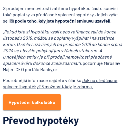
S prodejem nemovitosti zatížené hypotékou často souvisí
také poplatky za předčasné splacení hypotéky. Jejich výše
se liší
podle toho, kdy jste
hypoteční smlouvu
uzavřeli
.
„Pokud jste si hypotéku vzali nebo refinancovali do konce
listopadu 2016, můžou se poplatky vyšplhat i na statisíce
korun. U smluv uzavřených od prosince 2016 do konce srpna
2024 se obvykle pohybují jen v řádech stokorun. A
u novějších smluv je při prodeji nemovitosti předčasné
splacení úvěru dokonce zcela zdarma,“
upozorňuje Miroslav
Majer, CEO portálu Banky.cz.
Podrobnější informace najdete v článku
Jak na předčasné
splacení hypotéky? 6 možností, kdy je zdarma
.
Hypoteční kalkulačka
Převod hypotéky