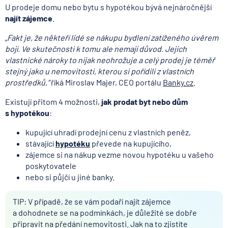
U prodeje domu nebo bytu s hypotékou bývá nejnáročnější
najít zájemce
.
„Fakt je, že někteří lidé se nákupu bydlení zatíženého úvěrem
bojí. Ve skutečnosti k tomu ale nemají důvod. Jejich
vlastnické nároky to nijak neohrožuje a celý prodej je téměř
stejný jako u nemovitosti, kterou si pořídili z vlastních
prostředků,“
říká Miroslav Majer, CEO portálu
Banky.cz
.
Existují přitom 4 možnosti,
jak prodat byt nebo dům
s hypotékou
:
kupující uhradí prodejní cenu z vlastních peněz,
stávající
hypotéku
převede na kupujícího,
zájemce si na nákup vezme novou hypotéku u vašeho
poskytovatele
nebo si půjčí u jiné banky.
TIP: V případě, že se vám podaří najít zájemce
a dohodnete se na podmínkách, je důležité se dobře
připravit na předání nemovitosti. Jak na to zjistíte