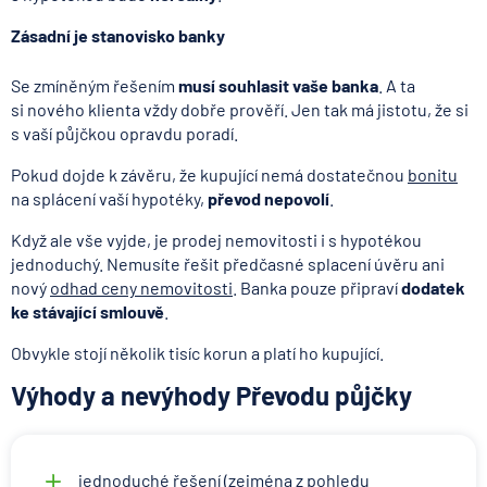
Zásadní je stanovisko banky
Se zmíněným řešením
musí souhlasit vaše banka
. A ta
si nového klienta vždy dobře prověří. Jen tak má jistotu, že si
s vaší půjčkou opravdu poradí.
Pokud dojde k závěru, že kupující nemá dostatečnou
bonitu
na splácení vaší hypotéky,
převod nepovolí
.
Když ale vše vyjde, je prodej nemovitosti i s hypotékou
jednoduchý. Nemusíte řešit předčasné splacení úvěru ani
nový
odhad ceny nemovitosti
. Banka pouze připraví
dodatek
ke stávající smlouvě
.
Obvykle stojí několik tisíc korun a platí ho kupující.
Výhody a nevýhody Převodu půjčky
jednoduché řešení (zejména z pohledu