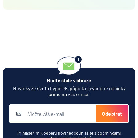
Buďte stále v obraze
Novinky ze světa hypoték, půjček či výhodné nabídky
přímo na váš e-mail
Odebírat
Přihlášením k odběru novinek souhlasíte s
podmínkami