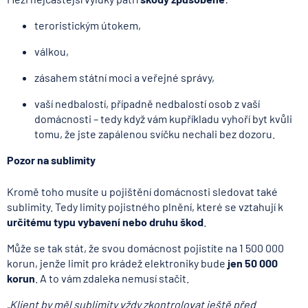
Mezi nejčastější výluky patří
škody způsobené
:
teroristickým útokem,
válkou,
zásahem státní moci a veřejné správy,
vaší nedbalostí, případně nedbalostí osob z vaší
domácnosti – tedy když vám kupříkladu vyhoří byt kvůli
tomu, že jste zapálenou svíčku nechali bez dozoru.
Pozor na sublimity
Kromě toho musíte u pojištění domácnosti sledovat také
sublimity. Tedy limity pojistného plnění, které se vztahují k
určitému typu vybavení nebo druhu škod
.
Může se tak stát, že svou domácnost pojistíte na 1 500 000
korun, jenže limit pro krádež elektroniky bude
jen 50 000
korun
. A to vám zdaleka nemusí stačit.