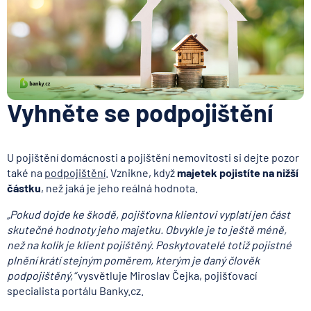
Vyhněte se podpojištění
U pojištění domácnosti a pojištění nemovitosti si dejte pozor
také na
podpojištění
. Vznikne, když
majetek pojistíte na nižší
částku
, než jaká je jeho reálná hodnota.
„Pokud dojde ke škodě, pojišťovna klientovi vyplatí jen část
skutečné hodnoty jeho majetku. Obvykle je to ještě méně,
než na kolik je klient pojištěný. Poskytovatelé totiž pojistné
plnění krátí stejným poměrem, kterým je daný člověk
podpojištěný,“
vysvětluje Miroslav Čejka, pojišťovací
specialista portálu Banky.cz.