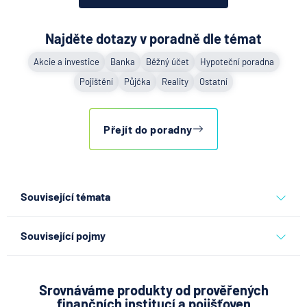
Najděte dotazy v poradně dle témat
Akcie a investice
Banka
Běžný účet
Hypoteční poradna
Pojištění
Půjčka
Reality
Ostatní
Přejít do poradny
Související témata
pojištění
pojištění nemovitosti
pojištění domácnosti
Související pojmy
pojištění majetku
pojistná částka
Havarijní pojištění
srovnání pojištění domácnosti
Pojistná smlouva
Srovnáváme produkty od prověřených
finančních institucí a pojišťoven