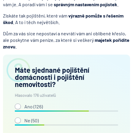
vám je. A poradí vám i se
správným nastavením pojistek
.
Získáte tak pojištění, které vám
výrazně pomůže s řešením
škod
. A to i těch největších.
Dům za vás sice nepostaví a nevrátí vám ani oblíbené křeslo,
ale poskytne vám peníze, za které si veškerý
majetek pořídíte
znovu
.
Máte sjednané pojištění
domácnosti i pojištění
nemovitosti?
Hlasovalo 176 uživatelů
Ano (
126
)
Ne (
50
)