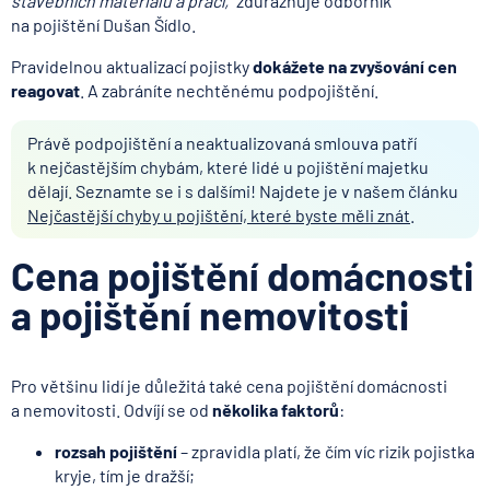
stavebních materiálů a prací,“
zdůrazňuje odborník
na pojištění Dušan Šídlo.
Pravidelnou aktualizací pojistky
dokážete na zvyšování cen
reagovat
. A zabráníte nechtěnému podpojištění.
Právě podpojištění a neaktualizovaná smlouva patří
k nejčastějším chybám, které lidé u pojištění majetku
dělají. Seznamte se i s dalšími! Najdete je v našem článku
Nejčastější chyby u pojištění, které byste měli znát
.
Cena pojištění domácnosti
a pojištění nemovitosti
Pro většinu lidí je důležitá také cena pojištění domácnosti
a nemovitosti. Odvíjí se od
několika faktorů
:
rozsah pojištění
– zpravidla platí, že čím víc rizik pojistka
kryje, tím je dražší;