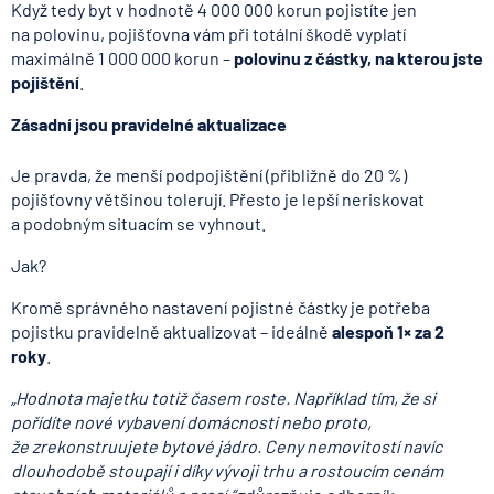
Když tedy byt v hodnotě 4 000 000 korun pojistíte jen
na polovinu, pojišťovna vám při totální škodě vyplatí
maximálně 1 000 000 korun –
polovinu z částky, na kterou jste
pojištění
.
Zásadní jsou pravidelné aktualizace
Je pravda, že menší podpojištění (přibližně do 20 %)
pojišťovny většinou tolerují. Přesto je lepší neriskovat
a podobným situacím se vyhnout.
Jak?
Kromě správného nastavení pojistné částky je potřeba
pojistku pravidelně aktualizovat – ideálně
alespoň 1× za 2
roky
.
„Hodnota majetku totiž časem roste. Například tím, že si
pořídíte nové vybavení domácnosti nebo proto,
že zrekonstruujete bytové jádro. Ceny nemovitostí navíc
dlouhodobě stoupají i díky vývoji trhu a rostoucím cenám