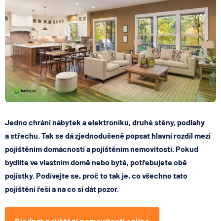
Jedno chrání nábytek a elektroniku, druhé stěny, podlahy
a střechu. Tak se dá zjednodušeně popsat hlavní rozdíl mezi
pojištěním domácnosti a pojištěním nemovitosti. Pokud
bydlíte ve vlastním domě nebo bytě,
potřebujete obě
pojistky
. Podívejte se, proč to tak je, co všechno tato
pojištění řeší a na co si dát pozor.