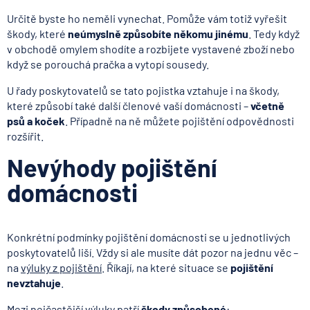
Určitě byste ho neměli vynechat. Pomůže vám totiž vyřešit
škody, které
neúmyslně způsobíte někomu jinému
. Tedy když
v obchodě omylem shodíte a rozbijete vystavené zboží nebo
když se porouchá pračka a vytopí sousedy.
U řady poskytovatelů se tato pojistka vztahuje i na škody,
které způsobí také další členové vaší domácnosti –
včetně
psů a koček
. Případně na ně můžete pojištění odpovědnosti
rozšířit.
Nevýhody pojištění
domácnosti
Konkrétní podmínky pojištění domácnosti se u jednotlivých
poskytovatelů liší. Vždy si ale musíte dát pozor na jednu věc –
na
výluky z pojištění
. Říkají, na které situace se
pojištění
nevztahuje
.