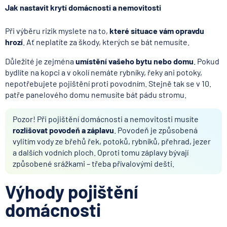
Jak nastavit krytí domácnosti a nemovitosti
Při výběru rizik myslete na to,
které situace vám opravdu
hrozí
. Ať neplatíte za škody, kterých se bát nemusíte.
Důležité je zejména
umístění vašeho bytu nebo domu
. Pokud
bydlíte na kopci a v okolí nemáte rybníky, řeky ani potoky,
nepotřebujete pojištění proti povodním. Stejně tak se v 10.
patře panelového domu nemusíte bát pádu stromu.
Pozor! Při pojištění domácnosti a nemovitosti musíte
rozlišovat povodeň a záplavu
. Povodeň je způsobená
vylitím vody ze břehů řek, potoků, rybníků, přehrad, jezer
a dalších vodních ploch. Oproti tomu záplavy bývají
způsobené srážkami – třeba přívalovými dešti.
Výhody pojištění
domácnosti