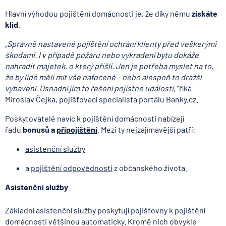
Hlavní výhodou pojištění domácnosti je, že díky němu
získáte
klid
.
„Správně nastavené pojištění ochrání klienty před veškerými
škodami. I v případě požáru nebo vykradení bytu dokáže
nahradit majetek, o který přišli. Jen je potřeba myslet na to,
že by lidé měli mít vše nafocené – nebo alespoň to dražší
vybavení. Usnadní jim to řešení pojistné události,“
říká
Miroslav Čejka, pojišťovací specialista portálu Banky.cz.
Poskytovatelé navíc k pojištění domácnosti nabízejí
řadu
bonusů a
připojištění
. Mezi ty nejzajímavější patří:
asistenční služby
a
pojištění odpovědnosti
z občanského života.
Asistenční služby
Základní asistenční služby poskytují pojišťovny k pojištění
domácnosti většinou automaticky. Kromě nich obvykle