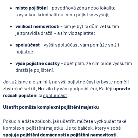
místo pojištění
– povodňová zóna nebo lokalita
s vysokou kriminalitou cenu pojistky zvyšují;
velikost nemovitosti
– čím je byt či dům větší, tím
je zpravidla dražší – a tím víc zaplatíte;
spoluúčast
– vyšší spoluúčast vám pomůže snížit
pojistné
;
výše pojistné částky
– opět platí, že čím bude vyšší, tím
dražší je pojištění.
Jak už jsme ale zmínili, na výši pojistné částky byste neměli
zbytečně šetřit. Hrozilo by vám podpojištění. Raději
upravte
rozsah pojištění
či
spoluúčast
.
Ušetřit pomůže komplexní pojištění majetku
Pokud hledáte způsob, jak ušetřit, můžete vyzkoušet také
komplexní pojištění majetku. Je to balíček, který v sobě
spojuje pojištění domácnosti a pojištění nemovitosti
.