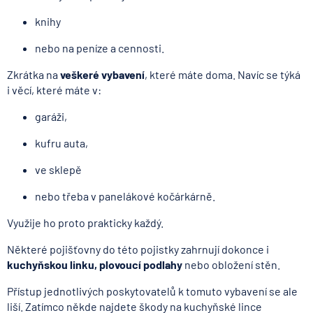
knihy
nebo na peníze a cennosti.
Zkrátka na
veškeré vybavení
, které máte doma. Navíc se týká
i věcí, které máte v:
garáži,
kufru auta,
ve sklepě
nebo třeba v panelákové kočárkárně.
Využije ho proto prakticky každý.
Některé pojišťovny do této pojistky zahrnují dokonce i
kuchyňskou linku, plovoucí podlahy
nebo obložení stěn.
Přístup jednotlivých poskytovatelů k tomuto vybavení se ale
liší. Zatímco někde najdete škody na kuchyňské lince