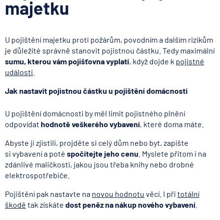
majetku
U pojištění majetku proti požárům, povodním a dalším rizikům
je důležité správně stanovit pojistnou částku. Tedy maximální
sumu, kterou vám pojišťovna vyplatí
, když dojde k
pojistné
události
.
Jak nastavit pojistnou částku u pojištění domácnosti
U pojištění domácnosti by měl limit pojistného plnění
odpovídat
hodnotě veškerého vybavení
, které doma máte.
Abyste ji zjistili, projděte si celý dům nebo byt, zapište
si vybavení a poté
spočítejte jeho cenu
. Myslete přitom i na
zdánlivé maličkosti, jakou jsou třeba knihy nebo drobné
elektrospotřebiče.
Pojištění pak nastavte na
novou hodnotu
věcí. I při
totální
škodě
tak získáte
dost peněz na nákup nového vybavení
.