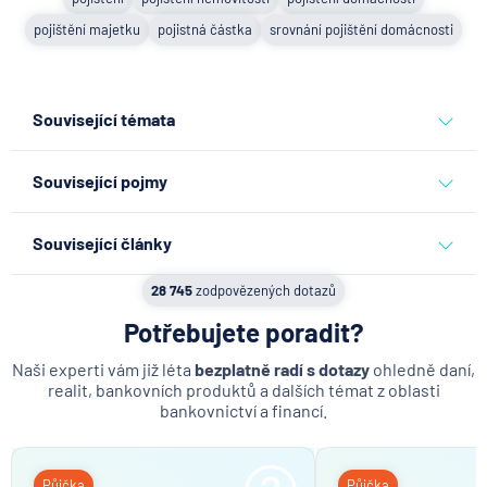
pojištění
pojištění nemovitosti
pojištění domácnosti
pojištění majetku
pojistná částka
srovnání pojištění domácnosti
Související témata
pojištění
pojištění nemovitosti
pojištění domácnosti
Související pojmy
pojištění majetku
pojistná částka
Havarijní pojištění
srovnání pojištění domácnosti
Související články
Pojistná smlouva
Co se děje po nahlášení
28 745
zodpovězených dotazů
Pojistné plnění
podvodu v Air Bank
Potřebujete poradit?
Pojištění domácnosti
7.8.2026
Běžný účet
Doba nezbytného léčení
Naši experti vám již léta
bezplatně radí s dotazy
ohledně daní,
realit, bankovních produktů a dalších témat z oblasti
Dlouhodobé pojištění
bankovnictví a financí.
ČNB ponechala úroky,
Pojišťovací agent
klíčový je ale výhled inflace
Výroční den pojištění