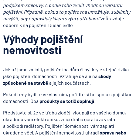
„Klient by měl sublimity vždy zkontrolovat ještě před
podpisem smlouvy. A podle toho zvolit vhodnou variantu
pojištění. Případně, pokud to pojišťovna umožňuje, sublimity
navýšit, aby odpovídaly klientovým potřebám,“
zdůrazňuje
odborník na pojištění Dušan Šídlo.
Výhody pojištění
nemovitosti
Jak už jsme zmínili, pojištění na dům či byt kryje stejná rizika
jako pojištění domácnosti. Vztahuje se ale na
škody
způsobené na stavbě
a jejích součástech.
Pokud tedy bydlíte ve vlastním, pořiďte si ho spolu s pojistkou
domácnosti. Oba
produkty se totiž doplňují
.
Představte si, že se třeba zloději vloupají do vašeho domu,
ukradnou vám elektroniku, zničí drahá garážová vrata
a poškodí radiátory. Pojištění domácnosti vám zaplatí
ukradené věci. A pojištění nemovitosti uhradí
opravu nebo