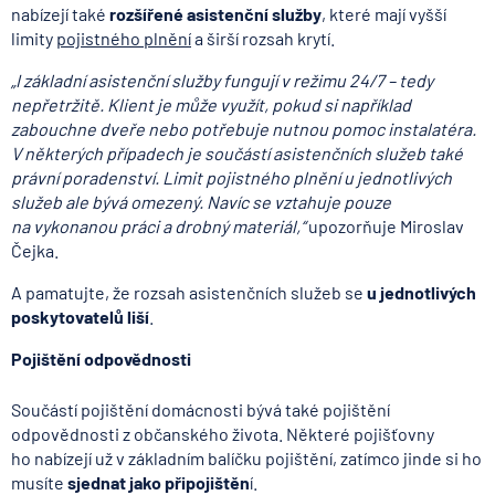
nabízejí také
rozšířené asistenční služby
, které mají vyšší
limity
pojistného plnění
a širší rozsah krytí.
„I základní asistenční služby fungují v režimu 24/7 – tedy
nepřetržitě. Klient je může využít, pokud si například
zabouchne dveře nebo potřebuje nutnou pomoc instalatéra.
V některých případech je součástí asistenčních služeb také
právní poradenství. Limit pojistného plnění u jednotlivých
služeb ale bývá omezený. Navíc se vztahuje pouze
na vykonanou práci a drobný materiál,“
upozorňuje Miroslav
Čejka.
A pamatujte, že rozsah asistenčních služeb se
u jednotlivých
poskytovatelů liší
.
Pojištění odpovědnosti
Součástí pojištění domácnosti bývá také pojištění
odpovědnosti z občanského života. Některé pojišťovny
ho nabízejí už v základním balíčku pojištění, zatímco jinde si ho
musíte
sjednat jako připojištěn
í.