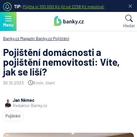
TIP:
Půjčte si 100 000 Kč již od 2258 Kč měsíčně!
Menu
Hledat
Banky.cz
Magazín Banky.cz
Pojištění
Pojištění domácnosti a
pojištění nemovitosti: Víte,
jak se liší?
30.10.2023
9 min. čtení
Jan Němec
Redaktor Banky.cz
Pojištění