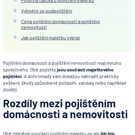
Pojistná částka u pojištění majetku
Vyhněte se podpojištění
Cena pojištění domácnosti a pojištění
nemovitosti
Jak pojištění majetku vybrat
Pojištění domácnosti a pojištění nemovitosti mají mnoho
společného. Obě pojistky
jsou součástí majetkového
pojištění
. A dohromady vám dokážou nahradit prakticky
veškeré škody způsobené počasím, vandaly nebo například
zloději.
Rozdíly mezi pojištěním
domácnosti a nemovitosti
Obě zmíněné součásti pojištění majetku se ale
liší tím,