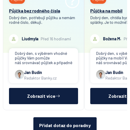
Půjčka
Půjčka
7.8.2026
Hypotéka
Pojištění schopnosti splácet
Půjčka bez rodného čísla
Půjčka na mobil
Dluhopis
Dobrý den, potřebuji půjčku a nemám
Dobrý den, chtěla bych 
Zajišťovací smlouva
rodné číslo, děkuji.
Partners Banka spouští
splátky. Je to možné?
nákup a prodej bitcoinu
Evropský průkaz zdravotního pojištění
přímo v Partners App
Liudmyla
Před 16 hodinami
Božena M.
Pře
6.8.2026
Daně
Dobrý den, s výběrem vhodné
Dobrý den, s výbě
půjčky Vám pomůže
půjčky na mobil V
Když rozhoduje stres: nové
náš srovnávač půjček a případně
náš srovnávač půjč
triky bankovních
též srovnávač nebankovních
též srovnávač neb
podvodníků
půjček. Pro získání půjčky je
půjček. Pro získání
Jan Budín
Jan Budín
třeba mít dostatečný příjem,
nákupu na splátky) 
Redaktor Banky.cz
Redaktor Ban
nebýt ve zkušební ani výpovědní
dostatečný příjem,
6.8.2026
Banka
lhůtě, mít čistý registr dlužník a
zkušební ani výpov
ideálně mít pracovn
mít čistý reg
Zobrazit více
Zobrazit 
Zobrazit všechny články
Přidat dotaz do poradny