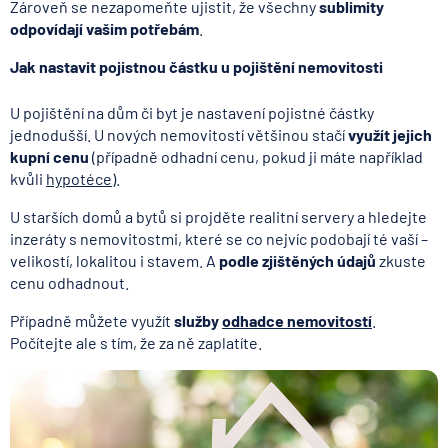
Zároveň se nezapomeňte ujistit, že všechny
sublimity
odpovídají vašim potřebám
.
Jak nastavit pojistnou částku u pojištění nemovitosti
U pojištění na dům či byt je nastavení pojistné částky
jednodušší. U nových nemovitostí většinou stačí
využít jejich
kupní cenu
(případně odhadní cenu, pokud ji máte například
kvůli
hypotéce
).
U starších domů a bytů si projděte realitní servery a hledejte
inzeráty s nemovitostmi, které se co nejvíc podobají té vaší –
velikostí, lokalitou i stavem. A
podle zjištěných údajů
zkuste
cenu odhadnout.
Případně můžete využít
služby
odhadce nemovitostí
.
Počítejte ale s tím, že za ně zaplatíte.